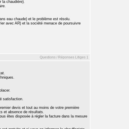
 la chaudière).
ire.
ans eau chaude) et le problème est résolu.
rier avec AR) et la société menace de poursuivre
Questions / Réponses Litiges 1
tat.
echniques.
lacer.
 satisfaction.
 premier devis et tout au moins de votre première
ts et absence de résultats.
ous êtes disposée à régler la facture dans la mesure