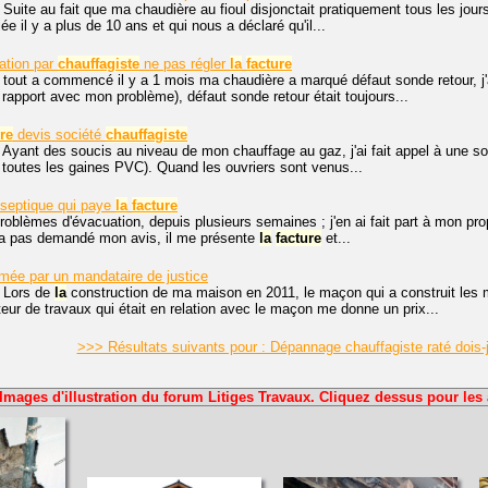
 Suite au fait que ma chaudière au fioul disjonctait pratiquement tous les jours 
lée il y a plus de 10 ans et qui nous a déclaré qu'il...
ration par
chauffagiste
ne pas régler
la
facture
 tout a commencé il y a 1 mois ma chaudière a marqué défaut sonde retour, j'
 rapport avec mon problème), défaut sonde retour était toujours...
re
devis société
chauffagiste
 Ayant des soucis au niveau de mon chauffage au gaz, j'ai fait appel à une s
toutes les gaines PVC). Quand les ouvriers sont venus...
 septique qui paye
la
facture
roblèmes d'évacuation, depuis plusieurs semaines ; j'en ai fait part à mon propr
m'a pas demandé mon avis, il me présente
la
facture
et...
mée par un mandataire de justice
, Lors de
la
construction de ma maison en 2011, le maçon qui a construit les 
eur de travaux qui était en relation avec le maçon me donne un prix...
>>> Résultats suivants pour : Dépannage chauffagiste raté dois-j
Images d'illustration du forum Litiges Travaux. Cliquez dessus pour les 