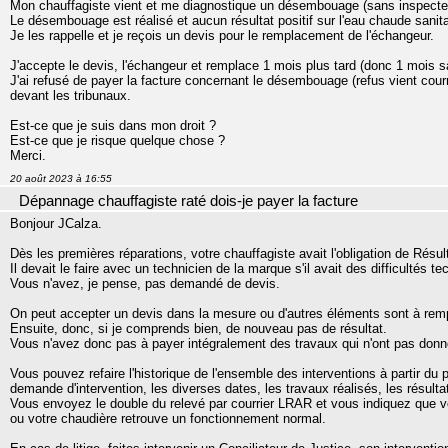
Mon chauffagiste vient et me diagnostique un désembouage (sans inspecter
Le désembouage est réalisé et aucun résultat positif sur l'eau chaude sanita
Je les rappelle et je reçois un devis pour le remplacement de l'échangeur.
J'accepte le devis, l'échangeur et remplace 1 mois plus tard (donc 1 mois s
J'ai refusé de payer la facture concernant le désembouage (refus vient cour
devant les tribunaux.
Est-ce que je suis dans mon droit ?
Est-ce que je risque quelque chose ?
Merci.
20 août 2023 à 16:55
Dépannage chauffagiste raté dois-je payer la facture
Bonjour JCalza.
Dès les premières réparations, votre chauffagiste avait l'obligation de Résul
Il devait le faire avec un technicien de la marque s'il avait des difficultés t
Vous n'avez, je pense, pas demandé de devis.
On peut accepter un devis dans la mesure ou d'autres éléments sont à remp
Ensuite, donc, si je comprends bien, de nouveau pas de résultat.
Vous n'avez donc pas à payer intégralement des travaux qui n'ont pas donné
Vous pouvez refaire l'historique de l'ensemble des interventions à partir du
demande d'intervention, les diverses dates, les travaux réalisés, les résulta
Vous envoyez le double du relevé par courrier LRAR et vous indiquez que v
ou votre chaudière retrouve un fonctionnement normal.