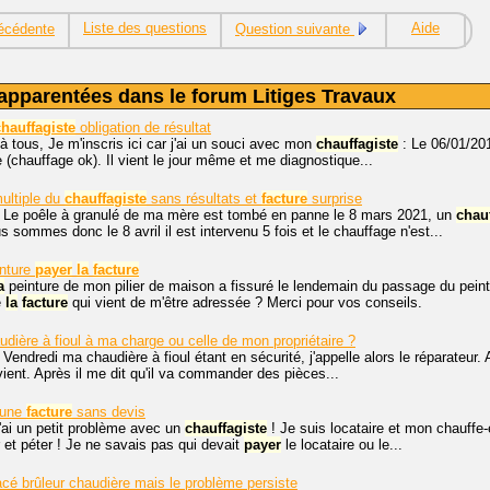
Liste des questions
Aide
écédente
Question suivante
apparentées dans le forum Litiges Travaux
chauffagiste
obligation de résultat
à tous, Je m'inscris ici car j'ai un souci avec mon
chauffagiste
: Le 06/01/201
 (chauffage ok). Il vient le jour même et me diagnostique...
multiple du
chauffagiste
sans résultats et
facture
surprise
. Le poêle à granulé de ma mère est tombé en panne le 8 mars 2021, un
chau
 sommes donc le 8 avril il est intervenu 5 fois et le chauffage n'est...
inture
payer
la
facture
a
peinture de mon pilier de maison a fissuré le lendemain du passage du peint
e
la
facture
qui vient de m'être adressée ? Merci pour vos conseils.
udière à fioul à ma charge ou celle de mon propriétaire ?
 Vendredi ma chaudière à fioul étant en sécurité, j'appelle alors le réparateur.
ient. Après il me dit qu'il va commander des pièces...
 une
facture
sans devis
j'ai un petit problème avec un
chauffagiste
! Je suis locataire et mon chauffe
r et péter ! Je ne savais pas qui devait
payer
le locataire ou le...
acé brûleur chaudière mais le problème persiste