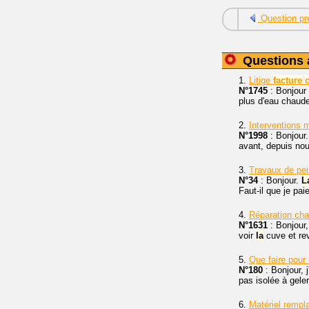
Question pr
Questions 
1.
Litige
facture
N°1745
: Bonjour 
plus d'eau chaude
2.
Interventions 
N°1998
: Bonjour
avant, depuis nous
3.
Travaux de pe
N°34
: Bonjour.
L
Faut-il que je pai
4.
Réparation cha
N°1631
: Bonjour,
voir
la
cuve et rev
5.
Que faire pour
N°180
: Bonjour, 
pas isolée à gele
6.
Matériel rempl