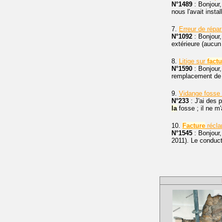
N°1489
: Bonjour,
nous l'avait instal
7.
Erreur de répa
N°1092
: Bonjour,
extérieure (aucun
8.
Litige sur
factu
N°1590
: Bonjour,
remplacement de 
9.
Vidange fosse
N°233
: J'ai des p
la
fosse ; il ne 
10.
Facture
récla
N°1545
: Bonjour
2011). Le conduct