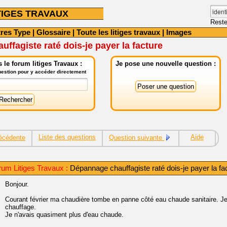
TIGES TRAVAUX
Reste
tres Type
|
Glossaire
|
Toute les litiges travaux
|
Images
ffagiste raté dois-je payer la facture
le forum litiges Travaux :
Je pose une nouvelle question :
question pour y accéder directement
Liste des questions
Aide
écédente
Question suivante
um Litiges Travaux :
Dépannage chauffagiste raté dois-je payer la fa
Bonjour.
Courant février ma chaudière tombe en panne côté eau chaude sanitaire. Je
chauffage.
Je n'avais quasiment plus d'eau chaude.