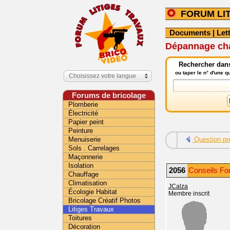
FORUM LI
Documents
|
Let
Dépannage chau
Rechercher dans 
ou taper le n° d'une 
Choisissez votre langue
Forums de bricolage
Plomberie
Électricité
Papier peint
Peinture
Menuiserie
Question pr
Sols . Carrelages
Maçonnerie
Isolation
2056
Conseils For
Chauffage
Climatisation
JCalza
Écologie Habitat
Membre inscrit
Bricolage Créatif Photos
Litiges Travaux
Toitures
Décoration