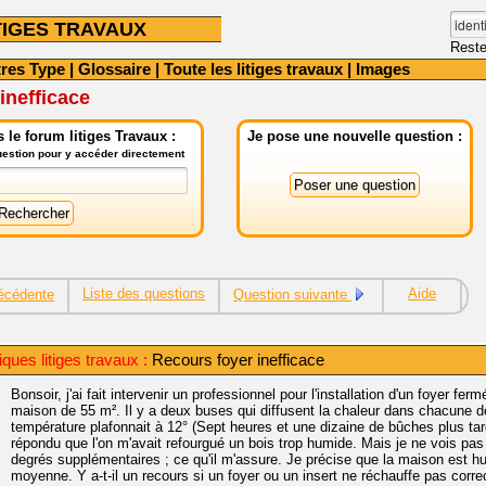
TIGES TRAVAUX
Reste
tres Type
|
Glossaire
|
Toute les litiges travaux
|
Images
inefficace
le forum litiges Travaux :
Je pose une nouvelle question :
question pour y accéder directement
Liste des questions
Aide
écédente
Question suivante
iques litiges travaux :
Recours foyer inefficace
Bonsoir, j'ai fait intervenir un professionnel pour l'installation d'un foyer fe
maison de 55 m². Il y a deux buses qui diffusent la chaleur dans chacune de
température plafonnait à 12° (Sept heures et une dizaine de bûches plus tard,
répondu que l'on m'avait refourgué un bois trop humide. Mais je ne vois pa
degrés supplémentaires ; ce qu'il m'assure. Je précise que la maison est h
moyenne. Y a-t-il un recours si un foyer ou un insert ne réchauffe pas corr