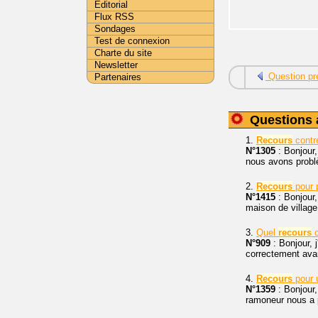
Editorial
Flux RSS
Sondages
Test de connexion
Charte du site
Newsletter
Question pr
Partenaires
Questions 
1.
Recours
contr
N°1305
: Bonjour,
nous avons problè
2.
Recours
pour p
N°1415
: Bonjour,
maison de village
3.
Quel
recours
c
N°909
: Bonjour, 
correctement avan
4.
Recours
pour 
N°1359
: Bonjour
ramoneur nous a p