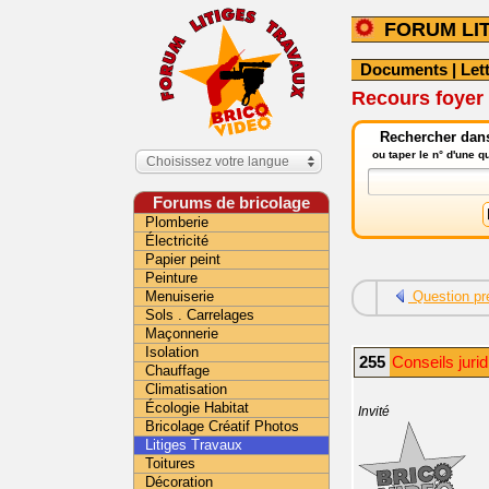
FORUM LI
Documents
|
Let
Recours foyer 
Rechercher dans 
ou taper le n° d'une 
Choisissez votre langue
Forums de bricolage
Plomberie
Électricité
Papier peint
Peinture
Menuiserie
Question pr
Sols . Carrelages
Maçonnerie
Isolation
255
Conseils jurid
Chauffage
Climatisation
Écologie Habitat
Invité
Bricolage Créatif Photos
Litiges Travaux
Toitures
Décoration