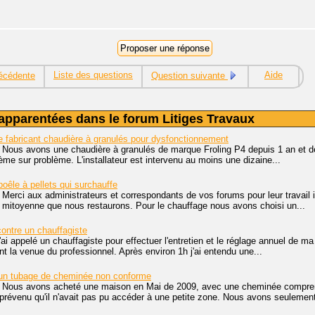
Liste des questions
Aide
écédente
Question suivante
apparentées dans le forum Litiges Travaux
e fabricant chaudière à granulés pour dysfonctionnement
 Nous avons une chaudière à granulés de marque Froling P4 depuis 1 an et d
me sur problème. L'installateur est intervenu au moins une dizaine...
oêle à pellets qui surchauffe
 Merci aux administrateurs et correspondants de vos forums pour leur travail 
 mitoyenne que nous restaurons. Pour le chauffage nous avons choisi un...
ontre un chauffagiste
j'ai appelé un chauffagiste pour effectuer l'entretien et le réglage annuel de m
t la venue du professionnel. Après environ 1h j'ai entendu une...
un tubage de cheminée non conforme
, Nous avons acheté une maison en Mai de 2009, avec une cheminée comprenan
révenu qu'il n'avait pas pu accéder à une petite zone. Nous avons seulement