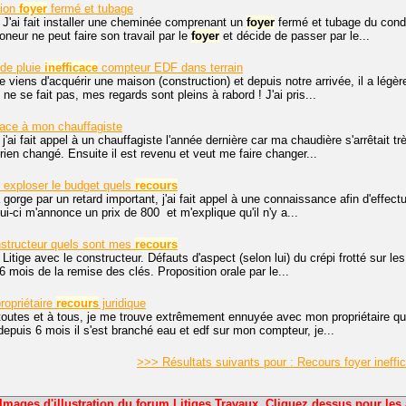
tion
foyer
fermé et tubage
 J'ai fait installer une cheminée comprenant un
foyer
fermé et tubage du cond
neur ne peut faire son travail par le
foyer
et décide de passer par le...
de pluie
inefficace
compteur EDF dans terrain
je viens d'acquérir une maison (construction) et depuis notre arrivée, il a lé
ne se fait pas, mes regards sont pleins à rabord ! J'ai pris...
ace à mon chauffagiste
 j'ai fait appel à un chauffagiste l'année dernière car ma chaudière s'arrêtait tr
rien changé. Ensuite il est revenu et veut me faire changer...
t exploser le budget quels
recours
a gorge par un retard important, j'ai fait appel à une connaissance afin d'effect
ui-ci m'annonce un prix de 800  et m'explique qu'il n'y a...
nstructeur quels sont mes
recours
 Litige avec le constructeur. Défauts d'aspect (selon lui) du crépi frotté sur l
6 mois de la remise des clés. Proposition orale par le...
ropriétaire
recours
juridique
toutes et à tous, je me trouve extrêmement ennuyée avec mon propriétaire qui 
 depuis 6 mois il s'est branché eau et edf sur mon compteur, je...
>>> Résultats suivants pour : Recours foyer ineff
Images d'illustration du forum Litiges Travaux. Cliquez dessus pour les 