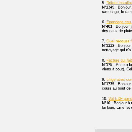
5.
Défaut installa
N°1349
: Bonjour,
ramonage, le ramo
6.
Epandage eau 
N°401
: Bonjour, 
des eaux de pluie 
7.
Quel
recours
f
N°1332
: Bonjour,
nettoyage qui n'a 
8.
Facture qui fai
N°175
: Prise à l
viens à bout). Cel
9.
Litige avec co
N°1735
: Bonjour.
cours au bout de 
10.
Vol EDF par p
N°10
: Bonjour à 
lui loue. En effet