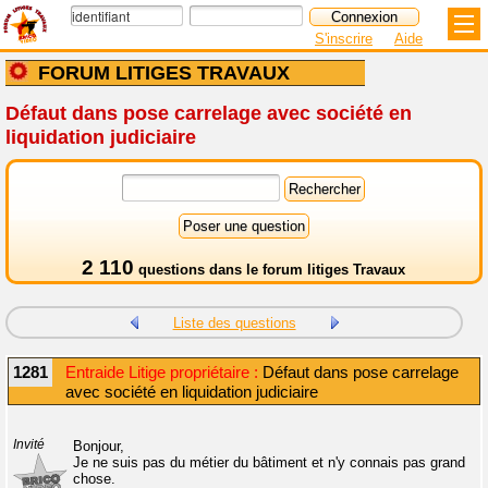
S'inscrire
Aide
FORUM LITIGES TRAVAUX
Défaut dans pose carrelage avec société en
liquidation judiciaire
2 110
questions dans le
forum litiges Travaux
Liste des questions
1281
Entraide Litige propriétaire :
Défaut dans pose carrelage
avec société en liquidation judiciaire
Invité
Bonjour,
Je ne suis pas du métier du bâtiment et n'y connais pas grand
chose.