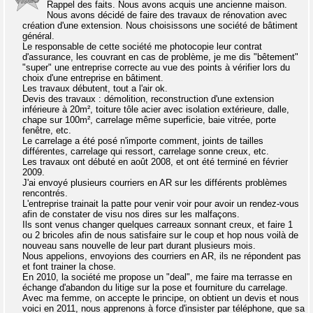
Rappel des faits. Nous avons acquis une ancienne maison.
Nous avons décidé de faire des travaux de rénovation avec
création d'une extension. Nous choisissons une société de bâtiment
général.
Le responsable de cette société me photocopie leur contrat
d'assurance, les couvrant en cas de problème, je me dis "bêtement"
"super" une entreprise correcte au vue des points à vérifier lors du
choix d'une entreprise en bâtiment.
Les travaux débutent, tout a l'air ok.
Devis des travaux : démolition, reconstruction d'une extension
inférieure à 20m², toiture tôle acier avec isolation extérieure, dalle,
chape sur 100m², carrelage même superficie, baie vitrée, porte
fenêtre, etc.
Le carrelage a été posé n'importe comment, joints de tailles
différentes, carrelage qui ressort, carrelage sonne creux, etc.
Les travaux ont débuté en août 2008, et ont été terminé en février
2009.
J'ai envoyé plusieurs courriers en AR sur les différents problèmes
rencontrés.
L'entreprise trainait la patte pour venir voir pour avoir un rendez-vous
afin de constater de visu nos dires sur les malfaçons.
Ils sont venus changer quelques carreaux sonnant creux, et faire 1
ou 2 bricoles afin de nous satisfaire sur le coup et hop nous voilà de
nouveau sans nouvelle de leur part durant plusieurs mois.
Nous appelions, envoyions des courriers en AR, ils ne répondent pas
et font trainer la chose.
En 2010, la société me propose un "deal", me faire ma terrasse en
échange d'abandon du litige sur la pose et fourniture du carrelage.
Avec ma femme, on accepte le principe, on obtient un devis et nous
voici en 2011, nous apprenons à force d'insister par téléphone, que sa