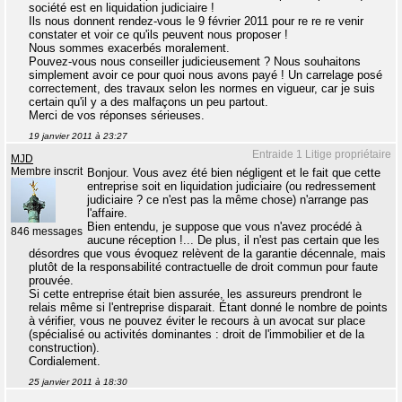
société est en liquidation judiciaire !
Ils nous donnent rendez-vous le 9 février 2011 pour re re re venir
constater et voir ce qu'ils peuvent nous proposer !
Nous sommes exacerbés moralement.
Pouvez-vous nous conseiller judicieusement ? Nous souhaitons
simplement avoir ce pour quoi nous avons payé ! Un carrelage posé
correctement, des travaux selon les normes en vigueur, car je suis
certain qu'il y a des malfaçons un peu partout.
Merci de vos réponses sérieuses.
19 janvier 2011 à 23:27
Entraide 1 Litige propriétaire
MJD
Membre inscrit
Bonjour. Vous avez été bien négligent et le fait que cette
entreprise soit en liquidation judiciaire (ou redressement
judiciaire ? ce n'est pas la même chose) n'arrange pas
l'affaire.
Bien entendu, je suppose que vous n'avez procédé à
846 messages
aucune réception !... De plus, il n'est pas certain que les
désordres que vous évoquez relèvent de la garantie décennale, mais
plutôt de la responsabilité contractuelle de droit commun pour faute
prouvée.
Si cette entreprise était bien assurée, les assureurs prendront le
relais même si l'entreprise disparait. Étant donné le nombre de points
à vérifier, vous ne pouvez éviter le recours à un avocat sur place
(spécialisé ou activités dominantes : droit de l'immobilier et de la
construction).
Cordialement.
25 janvier 2011 à 18:30