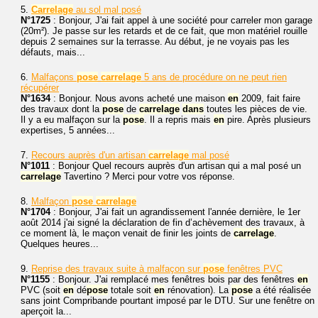
5.
Carrelage
au sol mal posé
N°1725
: Bonjour, J'ai fait appel à une société pour carreler mon garage
(20m²). Je passe sur les retards et de ce fait, que mon matériel rouille
depuis 2 semaines sur la terrasse. Au début, je ne voyais pas les
défauts, mais...
6.
Malfaçons
pose
carrelage
5 ans de procédure on ne peut rien
récupérer
N°1634
: Bonjour. Nous avons acheté une maison
en
2009, fait faire
des travaux dont la
pose
de
carrelage
dans
toutes les pièces de vie.
Il y a eu malfaçon sur la
pose
. Il a repris mais
en
pire. Après plusieurs
expertises, 5 années...
7.
Recours auprès d'un artisan
carrelage
mal posé
N°1011
: Bonjour Quel recours auprès d'un artisan qui a mal posé un
carrelage
Tavertino ? Merci pour votre vos réponse.
8.
Malfaçon
pose
carrelage
N°1704
: Bonjour, J'ai fait un agrandissement l'année dernière, le 1er
août 2014 j'ai signé la déclaration de fin d’achèvement des travaux, à
ce moment là, le maçon venait de finir les joints de
carrelage
.
Quelques heures...
9.
Reprise des travaux suite à malfaçon sur
pose
fenêtres PVC
N°1155
: Bonjour. J'ai remplacé mes fenêtres bois par des fenêtres
en
PVC (soit
en
dé
pose
totale soit
en
rénovation). La
pose
a été réalisée
sans joint Compribande pourtant imposé par le DTU. Sur une fenêtre on
aperçoit la...