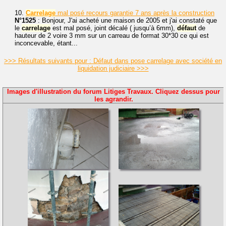
10.
Carrelage
mal posé recours garantie 7 ans après la construction
N°1525
: Bonjour, J'ai acheté une maison de 2005 et j'ai constaté que
le
carrelage
est mal posé, joint décalé ( jusqu’à 6mm),
défaut
de
hauteur de 2 voire 3 mm sur un carreau de format 30*30 ce qui est
inconcevable, étant...
>>> Résultats suivants pour : Défaut dans pose carrelage avec société en
liquidation judiciaire >>>
Images d'illustration du forum Litiges Travaux. Cliquez dessus pour
les agrandir.