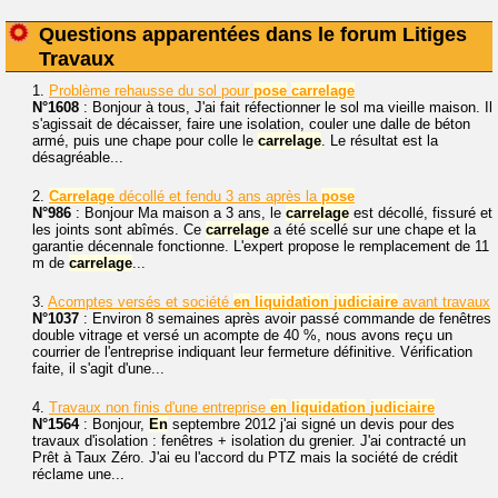
Questions apparentées dans le forum Litiges
Travaux
1.
Problème rehausse du sol pour
pose
carrelage
N°1608
: Bonjour à tous, J'ai fait réfectionner le sol ma vieille maison. Il
s'agissait de décaisser, faire une isolation, couler une dalle de béton
armé, puis une chape pour colle le
carrelage
. Le résultat est la
désagréable...
2.
Carrelage
décollé et fendu 3 ans après la
pose
N°986
: Bonjour Ma maison a 3 ans, le
carrelage
est décollé, fissuré et
les joints sont abîmés. Ce
carrelage
a été scellé sur une chape et la
garantie décennale fonctionne. L'expert propose le remplacement de 11
m de
carrelage
...
3.
Acomptes versés et société
en
liquidation
judiciaire
avant travaux
N°1037
: Environ 8 semaines après avoir passé commande de fenêtres
double vitrage et versé un acompte de 40 %, nous avons reçu un
courrier de l'entreprise indiquant leur fermeture définitive. Vérification
faite, il s'agit d'une...
4.
Travaux non finis d'une entreprise
en
liquidation
judiciaire
N°1564
: Bonjour,
En
septembre 2012 j'ai signé un devis pour des
travaux d'isolation : fenêtres + isolation du grenier. J'ai contracté un
Prêt à Taux Zéro. J'ai eu l'accord du PTZ mais la société de crédit
réclame une...