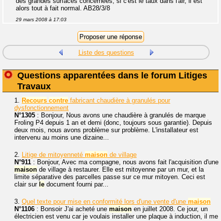
des grandes surfaces concernées, si c'est le taux dans l'air, il est
alors tout à fait normal. AB28/3/8
29 mars 2008 à 17:03
Liste des questions
Questions apparentées dans le forum Litiges
Travaux
1.
Recours
contre
fabricant chaudière à granulés pour
dysfonctionnement
N°1305
: Bonjour, Nous avons une chaudière à granulés de marque
Froling P4 depuis 1 an et demi (donc, toujours sous garantie). Depuis
deux mois, nous avons problème sur problème. L'installateur est
intervenu au moins une dizaine...
2.
Litige de mitoyenneté
maison
de village
N°911
: Bonjour, Avec ma compagne, nous avons fait l'acquisition d'une
maison
de village à restaurer. Elle est mitoyenne par un mur, et la
limite séparative des parcelles passe sur ce mur mitoyen. Ceci est
clair sur
le
document fourni par...
3.
Quel texte pour mise en conformité lors d'une vente d'une
maison
N°1106
: Bonsoir J'ai acheté une
maison
en juillet 2008. Ce jour, un
électricien est venu car je voulais installer une plaque à induction, il me