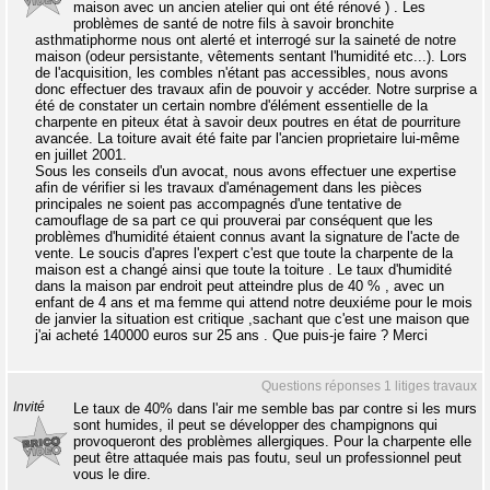
maison avec un ancien atelier qui ont été rénové ) . Les
problèmes de santé de notre fils à savoir bronchite
asthmatiphorme nous ont alerté et interrogé sur la saineté de notre
maison (odeur persistante, vêtements sentant l'humidité etc...). Lors
de l'acquisition, les combles n'étant pas accessibles, nous avons
donc effectuer des travaux afin de pouvoir y accéder. Notre surprise a
été de constater un certain nombre d'élément essentielle de la
charpente en piteux état à savoir deux poutres en état de pourriture
avancée. La toiture avait été faite par l'ancien proprietaire lui-même
en juillet 2001.
Sous les conseils d'un avocat, nous avons effectuer une expertise
afin de vérifier si les travaux d'aménagement dans les pièces
principales ne soient pas accompagnés d'une tentative de
camouflage de sa part ce qui prouverai par conséquent que les
problèmes d'humidité étaient connus avant la signature de l'acte de
vente. Le soucis d'apres l'expert c'est que toute la charpente de la
maison est a changé ainsi que toute la toiture . Le taux d'humidité
dans la maison par endroit peut atteindre plus de 40 % , avec un
enfant de 4 ans et ma femme qui attend notre deuxiéme pour le mois
de janvier la situation est critique ,sachant que c'est une maison que
j'ai acheté 140000 euros sur 25 ans . Que puis-je faire ? Merci
Questions réponses 1 litiges travaux
Invité
Le taux de 40% dans l'air me semble bas par contre si les murs
sont humides, il peut se développer des champignons qui
provoqueront des problèmes allergiques. Pour la charpente elle
peut être attaquée mais pas foutu, seul un professionnel peut
vous le dire.