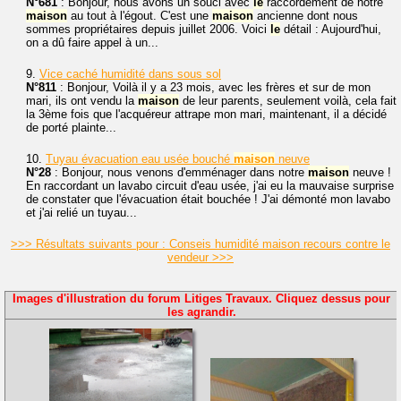
N°681
: Bonjour, nous avons un souci avec
le
raccordement de notre
maison
au tout à l'égout. C'est une
maison
ancienne dont nous
sommes propriétaires depuis juillet 2006. Voici
le
détail : Aujourd'hui,
on a dû faire appel à un...
9.
Vice caché humidité dans sous sol
N°811
: Bonjour, Voilà il y a 23 mois, avec les frères et sur de mon
mari, ils ont vendu la
maison
de leur parents, seulement voilà, cela fait
la 3ème fois que l'acquéreur attrape mon mari, maintenant, il a décidé
de porté plainte...
10.
Tuyau évacuation eau usée bouché
maison
neuve
N°28
: Bonjour, nous venons d'emménager dans notre
maison
neuve !
En raccordant un lavabo circuit d'eau usée, j'ai eu la mauvaise surprise
de constater que l'évacuation était bouchée ! J'ai démonté mon lavabo
et j'ai relié un tuyau...
>>> Résultats suivants pour : Conseis humidité maison recours contre le
vendeur >>>
Images d'illustration du forum Litiges Travaux. Cliquez dessus pour
les agrandir.