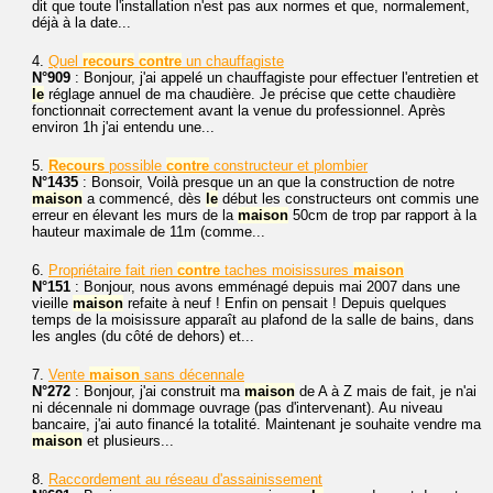
dit que toute l'installation n'est pas aux normes et que, normalement,
déjà à la date...
4.
Quel
recours
contre
un chauffagiste
N°909
: Bonjour, j'ai appelé un chauffagiste pour effectuer l'entretien et
le
réglage annuel de ma chaudière. Je précise que cette chaudière
fonctionnait correctement avant la venue du professionnel. Après
environ 1h j'ai entendu une...
5.
Recours
possible
contre
constructeur et plombier
N°1435
: Bonsoir, Voilà presque un an que la construction de notre
maison
a commencé, dès
le
début les constructeurs ont commis une
erreur en élevant les murs de la
maison
50cm de trop par rapport à la
hauteur maximale de 11m (comme...
6.
Propriétaire fait rien
contre
taches moisissures
maison
N°151
: Bonjour, nous avons emménagé depuis mai 2007 dans une
vieille
maison
refaite à neuf ! Enfin on pensait ! Depuis quelques
temps de la moisissure apparaît au plafond de la salle de bains, dans
les angles (du côté de dehors) et...
7.
Vente
maison
sans décennale
N°272
: Bonjour, j'ai construit ma
maison
de A à Z mais de fait, je n'ai
ni décennale ni dommage ouvrage (pas d'intervenant). Au niveau
bancaire, j'ai auto financé la totalité. Maintenant je souhaite vendre ma
maison
et plusieurs...
8.
Raccordement au réseau d'assainissement