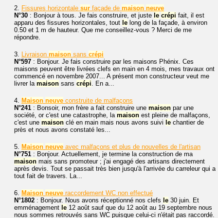
2.
Fissures horizontale
sur
façade de
maison
neuve
N°30
: Bonjour à tous. Je fais construire, et juste
le
crépi
fait, il est
apparu des fissures horizontales, tout
le
long de la façade, à environ
0.50 et 1 m de hauteur. Que me conseillez-vous ? Merci de me
répondre.
3.
Livraison
maison
sans
crépi
N°597
: Bonjour. Je fais construire par les maisons Phénix. Ces
maisons peuvent être livrées clefs en main en 4 mois, mes travaux ont
commencé en novembre 2007... A présent mon constructeur veut me
livrer la
maison
sans
crépi
. En a...
4.
Maison
neuve
construite de malfaçons
N°241
: Bonsoir, mon frère a fait construire une
maison
par une
société, or c'est une catastrophe, la
maison
est pleine de malfaçons,
c'est une
maison
clé en main mais nous avons suivi
le
chantier de
près et nous avons constaté les...
5.
Maison
neuve
avec malfaçons et plus de nouvelles de l'artisan
N°751
: Bonjour. Actuellement, je termine la construction de ma
maison
mais sans promoteur ; j'ai engagé des artisans directement
après devis. Tout se passait très bien jusqu'à l'arrivée du carreleur qui a
tout fait de travers. La...
6.
Maison
neuve
raccordement WC non effectué
N°1802
: Bonjour. Nous avons réceptionné nos clefs
le
30 juin. Et
emménagement
le
12 août sauf que du 12 août au 19 septembre nous
nous sommes retrouvés sans WC puisque celui-ci n'était pas raccordé.