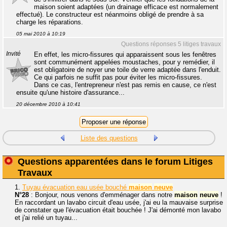
maison soient adaptées (un drainage efficace est normalement
effectué). Le constructeur est néanmoins obligé de prendre à sa
charge les réparations.
05 mai 2010 à 10:19
Questions réponses 5 litiges travaux
Invité
En effet, les micro-fissures qui apparaissent sous les fenêtres
sont communément appelées moustaches, pour y remédier, il
est obligatoire de noyer une toile de verre adaptée dans l'enduit.
Ce qui parfois ne suffit pas pour éviter les micro-fissures.
Dans ce cas, l'entrepreneur n'est pas remis en cause, ce n'est
ensuite qu'une histoire d'assurance...
20 décembre 2010 à 10:41
Liste des questions
Questions apparentées dans le forum Litiges
Travaux
1.
Tuyau évacuation eau usée bouché
maison
neuve
N°28
: Bonjour, nous venons d'emménager dans notre
maison
neuve
!
En raccordant un lavabo circuit d'eau usée, j'ai eu la mauvaise surprise
de constater que l'évacuation était bouchée ! J'ai démonté mon lavabo
et j'ai relié un tuyau...