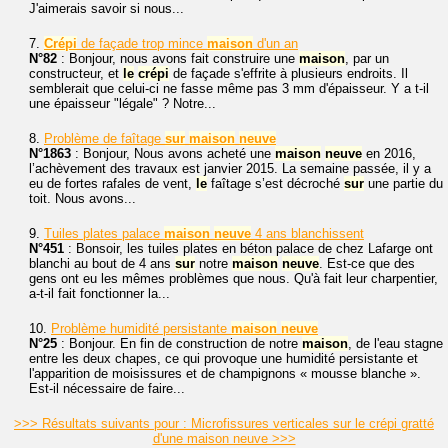
J'aimerais savoir si nous...
7.
Crépi
de façade trop mince
maison
d'un an
N°82
: Bonjour, nous avons fait construire une
maison
, par un
constructeur, et
le
crépi
de façade s'effrite à plusieurs endroits. Il
semblerait que celui-ci ne fasse même pas 3 mm d'épaisseur. Y a t-il
une épaisseur "légale" ? Notre...
8.
Problème de faîtage
sur
maison
neuve
N°1863
: Bonjour, Nous avons acheté une
maison
neuve
en 2016,
l’achèvement des travaux est janvier 2015. La semaine passée, il y a
eu de fortes rafales de vent,
le
faîtage s’est décroché
sur
une partie du
toit. Nous avons...
9.
Tuiles plates palace
maison
neuve
4 ans blanchissent
N°451
: Bonsoir, les tuiles plates en béton palace de chez Lafarge ont
blanchi au bout de 4 ans
sur
notre
maison
neuve
. Est-ce que des
gens ont eu les mêmes problèmes que nous. Qu'à fait leur charpentier,
a-t-il fait fonctionner la...
10.
Problème humidité persistante
maison
neuve
N°25
: Bonjour. En fin de construction de notre
maison
, de l'eau stagne
entre les deux chapes, ce qui provoque une humidité persistante et
l'apparition de moisissures et de champignons « mousse blanche ».
Est-il nécessaire de faire...
>>> Résultats suivants pour : Microfissures verticales sur le crépi gratté
d'une maison neuve >>>