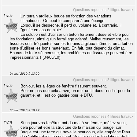
Questions réponses 2 litiges travaux
Invité
Un terrain argileux bouge en fonction des variations
climatiques. On peut le comparer à une éponge.
Lorsqu'il se dessèche, il perd du volume et, à contrario, il
"gonfle en cas de pluie".
La solution est d'utiliser un béton fortement dosé et vibré pour
les fondations, ainsi qu'un ferraillage adapté. Malheureusement, les
fissures sont fréquentes sur les terrains argileux même si on a fait en
sorte d'utiliser les bons matériaux. En fait, tout dépend du climat.
En cas de forte sécheresse, les problèmes de fissurage peuvent être
impressionnants ! (04/05/10)
04 mai 2010 à 13:20
Questions réponses 3 litiges travaux
Invité
Bonjour, les allèges de fenêtre fissurent souvent.
Pour ne pas que cela arrive, on met un fil dans l'enduit pour la
garantie, et il est obligatoire pour le DTU.
05 mai 2010 à 10:17
Questions réponses 4 litiges travaux
Invité
Si un jour vos fenêtres ont du mal à se fermer, méfiez-vous,
cela pourrait être la structure de la maison qui bouge, car
l'argile est une terre qui travaille beaucoup, elle empêche l'eau
de s'infiltrer dans le sous-sol. Vérifier que les fondations de la