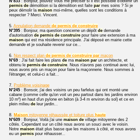
N°833
: Bonjour, pouvez vous me préciser si il est possible d'obtenir un
permis
de
démolition si la démolition est faite
par
mes soins ? Si je
peux démolir la
maison
moi-même, quelles sont les conditions à
respecter ? Merci. Vincent.
5.
Annulation demande
de
permis
de
construire
N°395
: Bonjour, ma question concerne un dépôt
de
demande
d'autorisation
de
permis
de
construire
pour faire une extension à ma
maison
qui est ma résidence principale. J'ai déposé en mairie cette
demande et je souhaite revenir sur ce...
6.
Non respect plan
de
permis
de
construire
par
maçon
N°69
: J'ai fait faire les plans
de
ma
maison
par
un architecte, et
obtenu le
permis
de
construire
. Nous n'avons pas continué avec lui,
nous avons pris un maçon pour faire la maçonnerie. Nous sommes à
l'étranger, et celui-ci a fait...
7.
Problème voisinage
N°245
: Bonsoir, j'ai des voisins un peu farfelus qui ont monté une
cabane (comme celle qu'on voit un peu partout dans les jardins environ
10 m²) en haut d'un pylone en béton (à 3-4 m environ du sol) et ce en
plein milieu
de
leur jardin...
8.
Maison
mitoyenne réhaussée et toiture plus
haute
N°609
: Bonjour, Voilà j'ai une
maison
de
village mitoyenne des 2
côtés. Cependant sur un côté nous avons un souci avec le voisin.
Notre
maison
était plus basse que les maisons à côté, et nous avons
eu un
permis
pour réhausser...