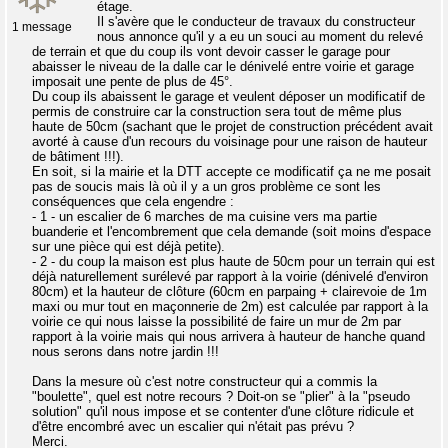
étage.
Il s'avère que le conducteur de travaux du constructeur
1 message
nous annonce qu'il y a eu un souci au moment du relevé
de terrain et que du coup ils vont devoir casser le garage pour
abaisser le niveau de la dalle car le dénivelé entre voirie et garage
imposait une pente de plus de 45°.
Du coup ils abaissent le garage et veulent déposer un modificatif de
permis de construire car la construction sera tout de même plus
haute de 50cm (sachant que le projet de construction précédent avait
avorté à cause d'un recours du voisinage pour une raison de hauteur
de bâtiment !!!).
En soit, si la mairie et la DTT accepte ce modificatif ça ne me posait
pas de soucis mais là où il y a un gros problème ce sont les
conséquences que cela engendre :
- 1 - un escalier de 6 marches de ma cuisine vers ma partie
buanderie et l'encombrement que cela demande (soit moins d'espace
sur une pièce qui est déjà petite).
- 2 - du coup la maison est plus haute de 50cm pour un terrain qui est
déjà naturellement surélevé par rapport à la voirie (dénivelé d'environ
80cm) et la hauteur de clôture (60cm en parpaing + clairevoie de 1m
maxi ou mur tout en maçonnerie de 2m) est calculée par rapport à la
voirie ce qui nous laisse la possibilité de faire un mur de 2m par
rapport à la voirie mais qui nous arrivera à hauteur de hanche quand
nous serons dans notre jardin !!!
Dans la mesure où c'est notre constructeur qui a commis la
"boulette", quel est notre recours ? Doit-on se "plier" à la "pseudo
solution" qu'il nous impose et se contenter d'une clôture ridicule et
d'être encombré avec un escalier qui n'était pas prévu ?
Merci.