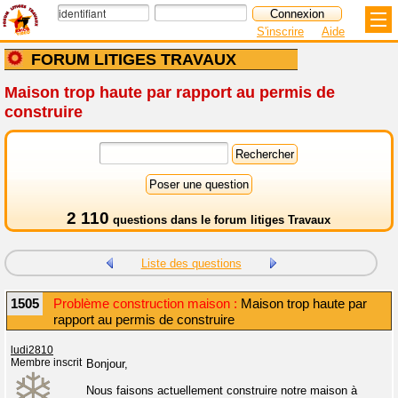
S'inscrire
Aide
FORUM LITIGES TRAVAUX
Maison trop haute par rapport au permis de
construire
2 110
questions dans le
forum litiges Travaux
Liste des questions
1505
Problème construction maison :
Maison trop haute par
rapport au permis de construire
ludi2810
Membre inscrit
Bonjour,
Nous faisons actuellement construire notre maison à