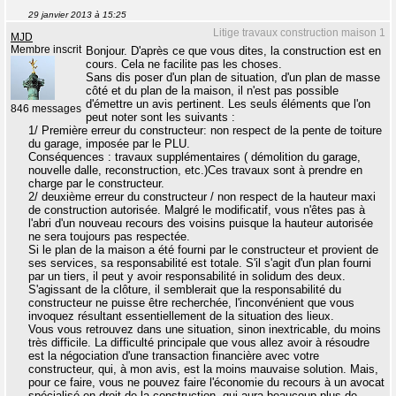
29 janvier 2013 à 15:25
Litige travaux construction maison 1
MJD
Membre inscrit
Bonjour. D'après ce que vous dites, la construction est en
cours. Cela ne facilite pas les choses.
Sans dis poser d'un plan de situation, d'un plan de masse
côté et du plan de la maison, il n'est pas possible
d'émettre un avis pertinent. Les seuls éléments que l'on
846 messages
peut noter sont les suivants :
1/ Première erreur du constructeur: non respect de la pente de toiture
du garage, imposée par le PLU.
Conséquences : travaux supplémentaires ( démolition du garage,
nouvelle dalle, reconstruction, etc.)Ces travaux sont à prendre en
charge par le constructeur.
2/ deuxième erreur du constructeur / non respect de la hauteur maxi
de construction autorisée. Malgré le modificatif, vous n'êtes pas à
l'abri d'un nouveau recours des voisins puisque la hauteur autorisée
ne sera toujours pas respectée.
Si le plan de la maison a été fourni par le constructeur et provient de
ses services, sa responsabilité est totale. S'il s'agit d'un plan fourni
par un tiers, il peut y avoir responsabilité in solidum des deux.
S'agissant de la clôture, il semblerait que la responsabilité du
constructeur ne puisse être recherchée, l'inconvénient que vous
invoquez résultant essentiellement de la situation des lieux.
Vous vous retrouvez dans une situation, sinon inextricable, du moins
très difficile. La difficulté principale que vous allez avoir à résoudre
est la négociation d'une transaction financière avec votre
constructeur, qui, à mon avis, est la moins mauvaise solution. Mais,
pour ce faire, vous ne pouvez faire l'économie du recours à un avocat
spécialisé en droit de la construction, qui aura beaucoup plus de