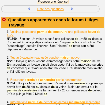
Liste des questions
Questions apparentées dans le forum Litiges
Travaux
1.
Voisin a posé sans
permis
de
construire
une palissade
haute
de
1m50
N°1360
: Bonjour. Un voisin a posé une palissade
de
1m50
au
dessus
d'un muret + grillage déjà existants et d'origine
de
la construction. Cet
"assemblage" occulte l'horizon. Une "plainte"
de
notre part a été
déposée en Mairie. Le...
2.
Tuyau évacuation eau usée bouché
maison
neuve
N°28
: Bonjour, nous venons d'emménager dans notre
maison
neuve !
En raccordant un lavabo circuit d'eau usée, j'ai eu la mauvaise surprise
de
constater que l'évacuation était bouchée ! J'ai démonté mon lavabo
et j'ai relié un tuyau...
3.
Erreur sur
permis
de
construire
par
le constructeur
N°784
: Bonjour Mon constructeur m'a vendu une
maison
sur plans qui
devait être
de
30 cm
au
-dessus
de
la voirie. Mais une erreur sur le
permis
de
construire
me fait arriver à - 20 cm en-dessous
de
celle-ci
? Que puis-je faire ? Merci
de
...
4.
Informations
permis
de
démolition démolir ma
maison
moi-même