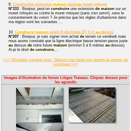
9.
Construction extension
maison
jusqu'
au
muret mitoyen
N°333
: Bonjour, peut-on
construire
une extension
de
maison
sur un
muret mitoyen ou contre le muret mitoyen (sans s'en servir), sans le
consentement du voisin ? Je précise que les règles d'urbanisme dans
ma région sont les suivantes :...
10.
Construire
maison
ayant fil électrique BT 5 m
au
-dessus
N°207
: Bonjour, je vais signer mon achat
de
terrain ce vendredi mais
nous avons constaté que la ligne électrique basse tension passe juste
au
dessus
de
notre future
maison
(environ 5 à 6 mètres
au
-dessus).
Ai-je le droit
de
construire
,...
>>> Résultats suivants pour : Maison trop haute par rapport au permis de
construire >>>
Images d'illustration du forum Litiges Travaux. Cliquez dessus pour
les agrandir.