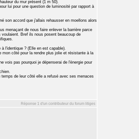
la hauteur du mur présent (1 m 50).
pour lui pour une question de luminosité par rapport à
donné son accord que j'allais rehausser en moellons alors
us menaçant de nous faire enlever la barrière parce
ils voulaient. Bref ils nous posent beaucoup de
ifiques.
 à l'identique ? (Elle en est capable).
e mon côté pour la rendre plus jolie et résistante à la
je ne vois pas pourquoi je dépenserai de l'énergie pour
chien.
 du temps de leur côté elle a refusé avec ses menaces
Réponse 1 d'un contributeur du forum litiges