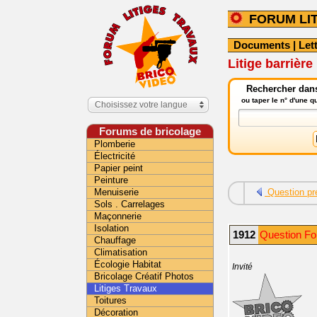
FORUM LI
Documents
|
Let
Litige barrièr
Rechercher dans 
ou taper le n° d'une 
Choisissez votre langue
Forums de bricolage
Plomberie
Électricité
Papier peint
Peinture
Menuiserie
Question pr
Sols . Carrelages
Maçonnerie
Isolation
1912
Question Fo
Chauffage
Climatisation
Écologie Habitat
Invité
Bricolage Créatif Photos
Litiges Travaux
Toitures
Décoration