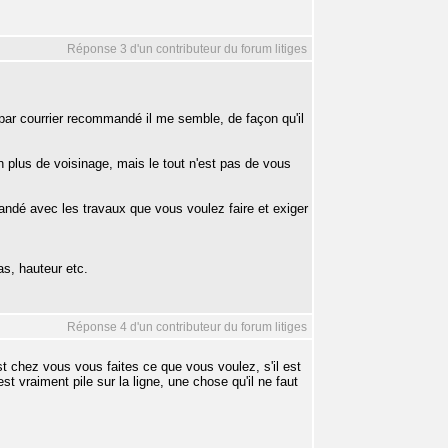
Réponse 3 d'un contributeur du forum litiges
 par courrier recommandé il me semble, de façon qu'il
 plus de voisinage, mais le tout n'est pas de vous
mandé avec les travaux que vous voulez faire et exiger
as, hauteur etc.
Réponse 4 d'un contributeur du forum litiges
 est chez vous vous faites ce que vous voulez, s'il est
t vraiment pile sur la ligne, une chose qu'il ne faut