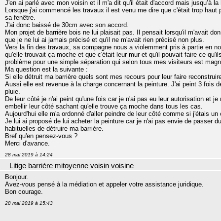
J'en ai parlé avec mon voisin et il m'a dit qu'il était d'accord mais jusqu’à 
Lorsque j'ai commencé les travaux il est venu me dire que c'était trop haut 
sa fenêtre.
J'ai donc baissé de 30cm avec son accord.
Mon projet de barrière bois ne lui plaisait pas. Il pensait lorsqu'il m'avait 
que je ne lui ai jamais précisé et qu'il ne m'avait rien précisé non plus.
Vers la fin des travaux, sa compagne nous a violemment pris à partie en no
qu'elle trouvait ça moche et que c'était leur mur et qu'il pouvait faire ce qu'
problème pour une simple séparation qui selon tous mes visiteurs est magn
Ma question est la suivante :
Si elle détruit ma barrière quels sont mes recours pour leur faire reconstruire
Aussi elle est revenue à la charge concernant la peinture. J'ai peint 3 fois d
pluie.
De leur côté je n'ai peint qu'une fois car je n'ai pas eu leur autorisation et 
embellir leur côté sachant qu'elle trouve ça moche dans tous les cas.
Aujourd'hui elle m'a ordonné d'aller peindre de leur côté comme si j'étais un 
Je lui ai proposé de lui acheter la peinture car je n'ai pas envie de passer
habituelles de détruire ma barrière.
Bref qu'en pensez-vous ?
Merci d'avance.
28 mai 2019 à 14:24
Litige barrière mitoyenne voisin voisine
Bonjour.
Avez-vous pensé à la médiation et appeler votre assistance juridique.
Bon courage.
28 mai 2019 à 15:43