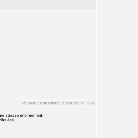
Réponse 2 d'un contributeur du forum litiges
ça me stresse énormément.
pliquées.