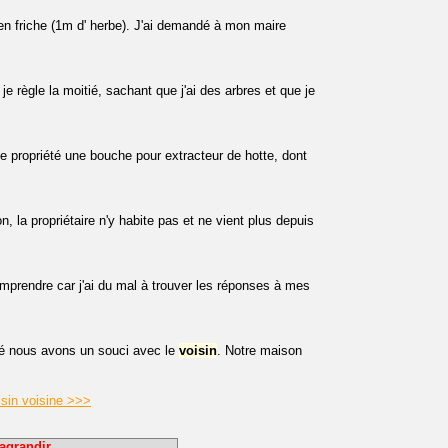
n friche (1m d' herbe). J'ai demandé à mon maire
je règle la moitié, sachant que j'ai des arbres et que je
e propriété une bouche pour extracteur de hotte, dont
n, la propriétaire n'y habite pas et ne vient plus depuis
omprendre car j'ai du mal à trouver les réponses à mes
é nous avons un souci avec le
voisin
. Notre maison
isin voisine >>>
agrandir.