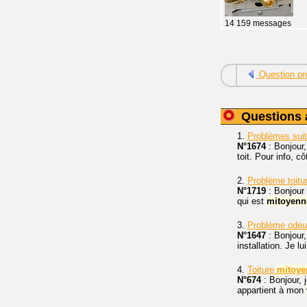
14 159 messages
Question pr
Questions 
1.
Problèmes suite
N°1674
: Bonjour,
toit. Pour info, c
2.
Problème toitu
N°1719
: Bonjour 
qui est
mitoyenn
3.
Problème odeu
N°1647
: Bonjour,
installation. Je lu
4.
Toiture
mitoye
N°674
: Bonjour, 
appartient à mon