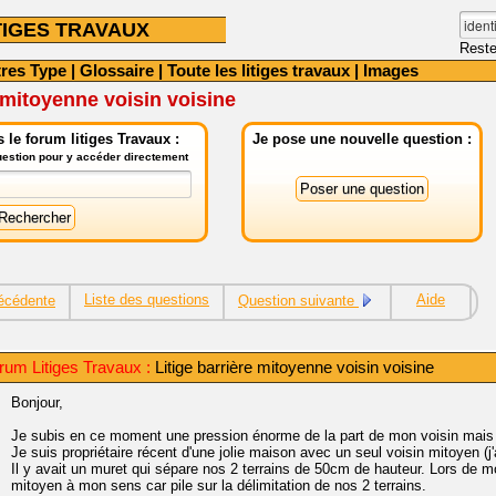
TIGES TRAVAUX
Reste
tres Type
|
Glossaire
|
Toute les litiges travaux
|
Images
e mitoyenne voisin voisine
le forum litiges Travaux :
Je pose une nouvelle question :
question pour y accéder directement
Liste des questions
Aide
écédente
Question suivante
rum Litiges Travaux :
Litige barrière mitoyenne voisin voisine
Bonjour,
Je subis en ce moment une pression énorme de la part de mon voisin mais
Je suis propriétaire récent d'une jolie maison avec un seul voisin mitoyen (j'ai
Il y avait un muret qui sépare nos 2 terrains de 50cm de hauteur. Lors de m
mitoyen à mon sens car pile sur la délimitation de nos 2 terrains.