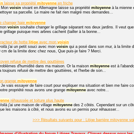
in
laisse sa propriété
mitoyenne
en friche
. Mon
voisin
vivant en Allemagne laisse sa propriété
mitoyenne
à la mienne e
 nettoyer sa parcelle. Le maire ne fait rien malgré mes demandes...
e changer haie
mitoyenne
 mon
voisin
souhaite changer le grillage séparant nos deux jardins. Il veut que 
e grillage puisque mes arbres cachent (tailler à la bonne...
tracteur de hotte
litige
avec mon
voisin
voilà j'ai un petit souci avec mon
voisin
qui a posé dans son mur, à la limite d
0 cm de la limite donc chez nous, Que puis-je faire ? Merci.
oyen refuse de mettre des gouttières
 problèmes d'humidité dans ma maison. Or la maison
mitoyenne
est à l'abando
 toujours refusé de mettre des gouttières, et l'herbe de son...
on grange
mitoyenne
 Je vais essayer de faire court pour expliquer ma situation et bien me faire c
notre propriété nous avons une grange
mitoyenne
avec notre...
yenne
réhaussée et toiture plus haute
Voilà j'ai une maison de village
mitoyenne
des 2 côtés. Cependant sur un côt
que les maisons à côté, et nous avons eu un permis pour réhausser...
>>> Résultats suivants pour : Litige barrière mitoyenne vo
Images d'illustration du forum Litiges Travaux. Cliquez dessus pour les 