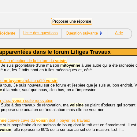
Liste des questions
Aide
écédente
Question suivante
apparentées dans le forum Litiges Travaux
 à la réfection de la toiture du
voisin
 Je suis propriétaire d'une maison
mitoyenne
à une autre qui a été rachetée 
ôté rue, les 2 toits sont en tuiles mécaniques et, côté...
re
mitoyenne
refaite côté
voisin
à tous, Je suis nouveau sur ce forum et j'espère que je suis au bon endroit. 
e
à la notre, sauf que nous, d'en bas, on a l'impression...
r chez
voisin
suite rénovation
 Suite à des travaux de rénovation, ma
voisine
se plaint d'odeurs qui sortent
i propose une aération de l'installation mais elle ne veut rien...
nne
couvre cave du
voisin
doit il payer les travaux
je suis propriétaire d'une maison de bourg dont le toit est en fibrociment. Il 
voisin
, elle représente 80% de la surface au sol de la maison. Est-il...