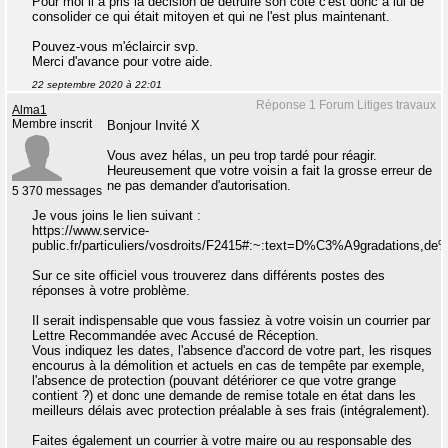
Pour moi il a pris la décision de détruire son côté c'est donc à lui de
consolider ce qui était mitoyen et qui ne l'est plus maintenant.
Pouvez-vous m'éclaircir svp.
Merci d'avance pour votre aide.
22 septembre 2020 à 22:01
Réponse 1 Forum Litiges travaux
Alma1
Membre inscrit
Bonjour Invité X
Vous avez hélas, un peu trop tardé pour réagir.
Heureusement que votre voisin a fait la grosse erreur de
ne pas demander d'autorisation.
5 370 messages
Je vous joins le lien suivant :
https://www.service-
public.fr/particuliers/vosdroits/F2415#:~:text=D%C3%A9gradation
Sur ce site officiel vous trouverez dans différents postes des
réponses à votre problème.
Il serait indispensable que vous fassiez à votre voisin un courrier par
Lettre Recommandée avec Accusé de Réception.
Vous indiquez les dates, l'absence d'accord de votre part, les risques
encourus à la démolition et actuels en cas de tempête par exemple,
l'absence de protection (pouvant détériorer ce que votre grange
contient ?) et donc une demande de remise totale en état dans les
meilleurs délais avec protection préalable à ses frais (intégralement).
Faites également un courrier à votre maire ou au responsable des