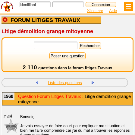
S'inscrire
Aide
FORUM LITIGES TRAVAUX
Litige démolition grange mitoyenne
2 110
questions dans le
forum litiges Travaux
Liste des questions
1968
Question Forum Litiges Travaux :
Litige démolition grange
mitoyenne
Invité
Bonsoir,
Je vais essayer de faire court pour expliquer ma situation et
bien me faire comprendre car j'ai du mal à trouver les réponses
à mes questions.