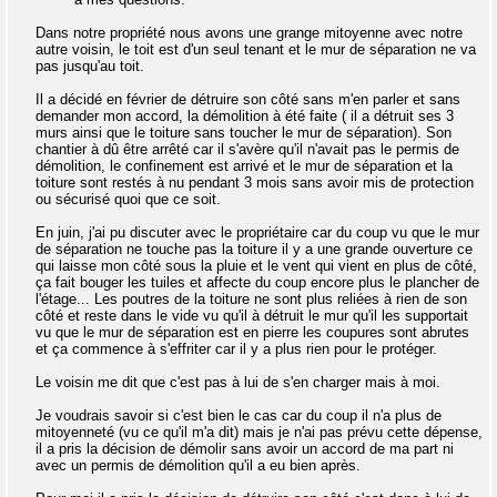
Dans notre propriété nous avons une grange mitoyenne avec notre
autre voisin, le toit est d'un seul tenant et le mur de séparation ne va
pas jusqu'au toit.
Il a décidé en février de détruire son côté sans m'en parler et sans
demander mon accord, la démolition à été faite ( il a détruit ses 3
murs ainsi que le toiture sans toucher le mur de séparation). Son
chantier à dû être arrêté car il s'avère qu'il n'avait pas le permis de
démolition, le confinement est arrivé et le mur de séparation et la
toiture sont restés à nu pendant 3 mois sans avoir mis de protection
ou sécurisé quoi que ce soit.
En juin, j'ai pu discuter avec le propriétaire car du coup vu que le mur
de séparation ne touche pas la toiture il y a une grande ouverture ce
qui laisse mon côté sous la pluie et le vent qui vient en plus de côté,
ça fait bouger les tuiles et affecte du coup encore plus le plancher de
l'étage... Les poutres de la toiture ne sont plus reliées à rien de son
côté et reste dans le vide vu qu'il à détruit le mur qu'il les supportait
vu que le mur de séparation est en pierre les coupures sont abrutes
et ça commence à s'effriter car il y a plus rien pour le protéger.
Le voisin me dit que c'est pas à lui de s'en charger mais à moi.
Je voudrais savoir si c'est bien le cas car du coup il n'a plus de
mitoyenneté (vu ce qu'il m'a dit) mais je n'ai pas prévu cette dépense,
il a pris la décision de démolir sans avoir un accord de ma part ni
avec un permis de démolition qu'il a eu bien après.