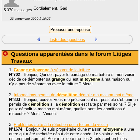
Cordialement. Gad
5 370 messages
23 septembre 2020 à 10:25
Liste des questions
Questions apparentées dans le forum Litiges
Travaux
1.
Grange
mitoyenne
à séparer de la toiture
N°702
: Bonjour, Qui doit payer le bardage de ma toiture si mon voisin
décide de démonter sa
grange
qui est
mitoyenne
à ma maison où il
n'y a pas de séparation avec la toiture ? Merci.
2.
Informations permis de
démolition
démolir ma maison moi-même
N°833
: Bonjour, pouvez vous me préciser si il est possible d'obtenir un
permis de
démolition
si la
démolition
est faite par mes soins ? Si je
peux démolir la maison moi-même, quelles sont les conditions à
respecter ? Merci. Vincent.
3.
Problèmes suite à la réfection de la toiture du voisin
N°1674
: Bonjour, Je suis propriétaire d'une maison
mitoyenne
à une
autre qui a été rachetée début de cette année. Le voisin a refait
entièrement son toit. Pour info, côté rue, les 2 toits sont en tuiles