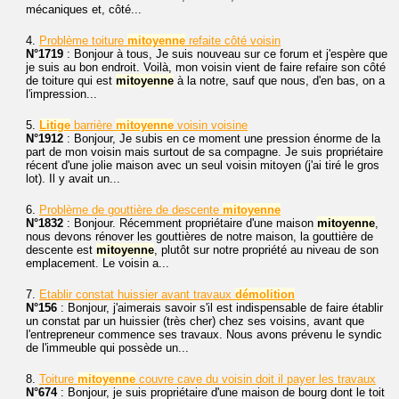
mécaniques et, côté...
4.
Problème toiture
mitoyenne
refaite côté voisin
N°1719
: Bonjour à tous, Je suis nouveau sur ce forum et j'espère que
je suis au bon endroit. Voilà, mon voisin vient de faire refaire son côté
de toiture qui est
mitoyenne
à la notre, sauf que nous, d'en bas, on a
l'impression...
5.
Litige
barrière
mitoyenne
voisin voisine
N°1912
: Bonjour, Je subis en ce moment une pression énorme de la
part de mon voisin mais surtout de sa compagne. Je suis propriétaire
récent d'une jolie maison avec un seul voisin mitoyen (j'ai tiré le gros
lot). Il y avait un...
6.
Problème de gouttière de descente
mitoyenne
N°1832
: Bonjour. Récemment propriétaire d'une maison
mitoyenne
,
nous devons rénover les gouttières de notre maison, la gouttière de
descente est
mitoyenne
, plutôt sur notre propriété au niveau de son
emplacement. Le voisin a...
7.
Etablir constat huissier avant travaux
démolition
N°156
: Bonjour, j'aimerais savoir s'il est indispensable de faire établir
un constat par un huissier (très cher) chez ses voisins, avant que
l'entrepreneur commence ses travaux. Nous avons prévenu le syndic
de l'immeuble qui possède un...
8.
Toiture
mitoyenne
couvre cave du voisin doit il payer les travaux
N°674
: Bonjour, je suis propriétaire d'une maison de bourg dont le toit