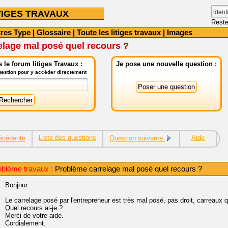
TIGES TRAVAUX
Reste
tres Type
|
Glossaire
|
Toute les litiges travaux
|
Images
elage mal posé quel recours ?
le forum litiges Travaux :
Je pose une nouvelle question :
question pour y accéder directement
Liste des questions
Aide
écédente
Question suivante
oblème travaux :
Problème carrelage mal posé quel recours ?
Bonjour.
Le carrelage posé par l'entrepreneur est très mal posé, pas droit, carreaux 
Quel recours ai-je ?
Merci de votre aide.
Cordialement.