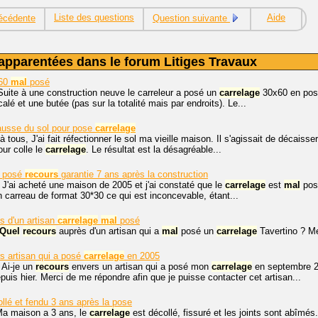
Liste des questions
Aide
écédente
Question suivante
apparentées dans le forum Litiges Travaux
60
mal
posé
Suite à une construction neuve le carreleur a posé un
carrelage
30x60 en pose
écalé et une butée (pas sur la totalité mais par endroits). Le...
usse du sol pour pose
carrelage
à tous, J'ai fait réfectionner le sol ma vieille maison. Il s'agissait de décaisse
ur colle le
carrelage
. Le résultat est la désagréable...
posé
recours
garantie 7 ans après la construction
 J'ai acheté une maison de 2005 et j'ai constaté que le
carrelage
est
mal
posé
 carreau de format 30*30 ce qui est inconcevable, étant...
s d'un artisan
carrelage
mal
posé
Quel
recours
auprès d'un artisan qui a
mal
posé un
carrelage
Tavertino ? Me
s artisan qui a posé
carrelage
en 2005
 Ai-je un
recours
envers un artisan qui a posé mon
carrelage
en septembre 
puis hier. Merci de me répondre afin que je puisse contacter cet artisan...
llé et fendu 3 ans après la pose
Ma maison a 3 ans, le
carrelage
est décollé, fissuré et les joints sont abîmé