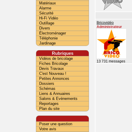
Matériaux
Alarme
Sécurité
Hi-Fi Vidéo
Outillage
Bricovidéo
Administrateur
Divers
Électroménager
Téléphonie
Jardinage
Rubriques
Vidéos de bricolage
13 731 messages
Fiches Bricolage
Devis Travaux
C'est Nouveau !
Petites Annonces
Dossiers
Schémas
Liens & Annuaires
Salons & Evènements
Reportages
Plan du site
Poser une question
Votre avis