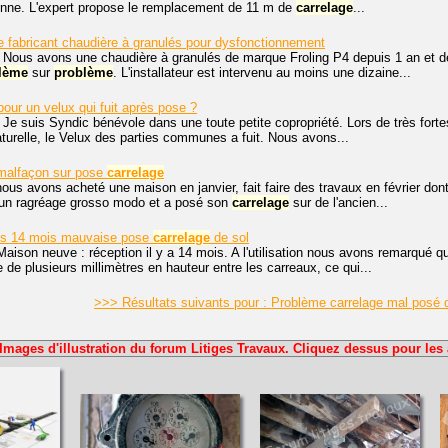
onne. L'expert propose le remplacement de 11 m de
carrelage
...
e fabricant chaudière à granulés pour dysfonctionnement
 Nous avons une chaudière à granulés de marque Froling P4 depuis 1 an et d
lème
sur
problème
. L'installateur est intervenu au moins une dizaine...
our un velux qui fuit après pose ?
 Je suis Syndic bénévole dans une toute petite copropriété. Lors de très fortes
turelle, le Velux des parties communes a fuit. Nous avons...
malfaçon sur pose
carrelage
nous avons acheté une maison en janvier, fait faire des travaux en février don
t un ragréage grosso modo et a posé son
carrelage
sur de l'ancien...
s 14 mois mauvaise pose
carrelage
de sol
Maison neuve : réception il y a 14 mois. A l'utilisation nous avons remarqué q
 de plusieurs millimètres en hauteur entre les carreaux, ce qui...
>>> Résultats suivants pour : Problème carrelage mal posé 
Images d'illustration du forum Litiges Travaux. Cliquez dessus pour les 