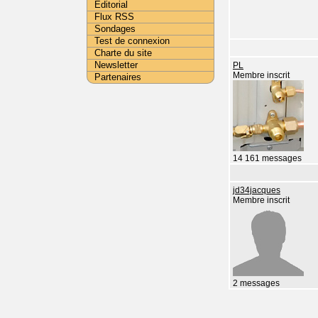
Editorial
Flux RSS
Sondages
Test de connexion
Charte du site
Newsletter
PL
Membre inscrit
Partenaires
14 161 messages
jd34jacques
Membre inscrit
2 messages