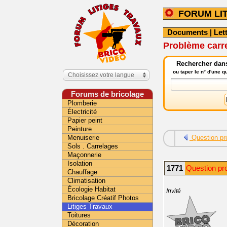
FORUM LI
Documents
|
Let
Problème carr
Rechercher dans 
ou taper le n° d'une 
Choisissez votre langue
Forums de bricolage
Plomberie
Électricité
Papier peint
Peinture
Menuiserie
Question pr
Sols . Carrelages
Maçonnerie
Isolation
1771
Question pr
Chauffage
Climatisation
Écologie Habitat
Invité
Bricolage Créatif Photos
Litiges Travaux
Toitures
Décoration