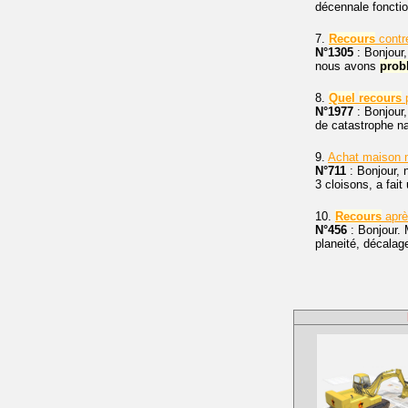
décennale foncti
7.
Recours
contr
N°1305
: Bonjour,
nous avons
prob
8.
Quel
recours
p
N°1977
: Bonjour,
de catastrophe na
9.
Achat maison 
N°711
: Bonjour, 
3 cloisons, a fai
10.
Recours
aprè
N°456
: Bonjour. 
planeité, décalage