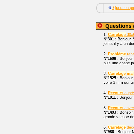
Question pr
Questions 
1.
Carrelage
30x
N°301
: Bonjour, 
joints il y a un d
2.
Problème
reha
N°1608
: Bonjour 
puis une chape po
3.
Carrelage
mal
N°1525
: Bonjour,
voire 3 mm sur un
4.
Recours
auprè
N°1011
: Bonjour
5.
Recours
enver
N°1493
: Bonsoir.
grande vitesse de
6.
Carrelage
déco
N°986
: Bonjour 