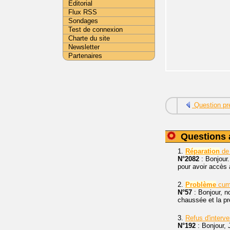
Editorial
Flux RSS
Sondages
Test de connexion
Charte du site
Newsletter
Partenaires
Question pr
Questions 
1.
Réparation
de 
N°2082
: Bonjour
pour avoir accès à
2.
Problème
cum
N°57
: Bonjour, n
chaussée et la pre
3.
Refus d'interv
N°192
: Bonjour, 