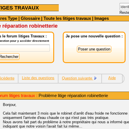
TIGES TRAVAUX
Reste
tres Type
|
Glossaire
|
Toute les litiges travaux
|
Images
 réparation robinetterie
le forum litiges Travaux :
Je pose une nouvelle question :
question pour y accéder directement
Liste des questions
Aide
écédente
Question suivante
rum litiges travaux :
Problème litige réparation robinetterie
Bonjour,
Cela fait maintenant 3 mois que le robinet d’arrêt d'eau froide ne fonctionne
uniquement l'arrivée d'eau chaude ce qui n'est pas très pratique.
Nous avons fait part du problème à notre propriétaire qui nous a informé q
indiquant que notre voisin l'avait fait lui même...