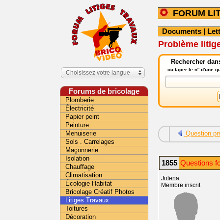
FORUM LI
Documents
|
Let
Problème litige
Rechercher dans 
ou taper le n° d'une 
Choisissez votre langue
Forums de bricolage
Plomberie
Électricité
Papier peint
Peinture
Menuiserie
Question pr
Sols . Carrelages
Maçonnerie
Isolation
1855
Questions fo
Chauffage
Climatisation
Jolena
Écologie Habitat
Membre inscrit
Bricolage Créatif Photos
Litiges Travaux
Toitures
Décoration