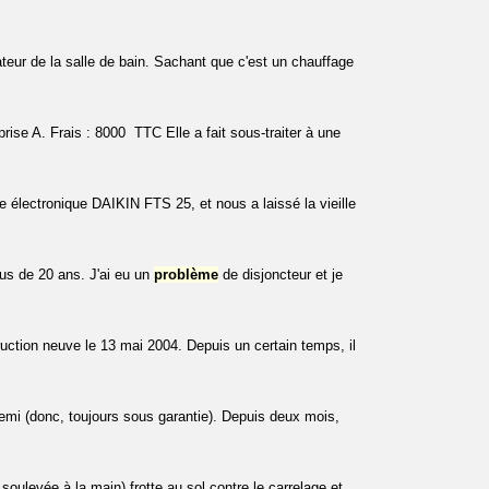
ateur de la salle de bain. Sachant que c'est un chauffage
rise A. Frais : 8000  TTC Elle a fait sous-traiter à une
e électronique DAIKIN FTS 25, et nous a laissé la vieille
us de 20 ans. J'ai eu un
problème
de disjoncteur et je
ruction neuve le 13 mai 2004. Depuis un certain temps, il
emi (donc, toujours sous garantie). Depuis deux mois,
soulevée à la main) frotte au sol contre le carrelage et