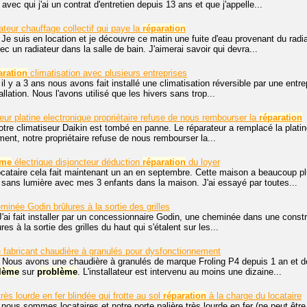
 avec qui j'ai un contrat d'entretien depuis 13 ans et que j'appelle...
ateur chauffage collectif qui paye la
réparation
 Je suis en location et je découvre ce matin une fuite d'eau provenant du radi
vec un radiateur dans la salle de bain. J'aimerai savoir qui devra...
aration
climatisation avec plusieurs entreprises
il y a 3 ans nous avons fait installé une climatisation réversible par une entrep
tallation. Nous l'avons utilisé que les hivers sans trop...
eur platine electronique propriétaire refuse de nous rembourser la
réparation
otre climatiseur Daikin est tombé en panne. Le réparateur a remplacé la platin
ment, notre propriétaire refuse de nous rembourser la...
ème
électrique disjoncteur déduction
réparation
du loyer
ocataire cela fait maintenant un an en septembre. Cette maison a beaucoup pl
s sans lumière avec mes 3 enfants dans la maison. J'ai essayé par toutes...
eminée Godin brûlures à la sortie des grilles
J'ai fait installer par un concessionnaire Godin, une cheminée dans une const
res à la sortie des grilles du haut qui s'étalent sur les...
 fabricant chaudière à granulés pour dysfonctionnement
 Nous avons une chaudière à granulés de marque Froling P4 depuis 1 an et d
lème
sur
problème
. L'installateur est intervenu au moins une dizaine...
très lourde en fer blindée qui frotte au sol
réparation
à la charge du locataire
 nous sommes locataires et notre porte palière très lourde en fer (ne peut être 