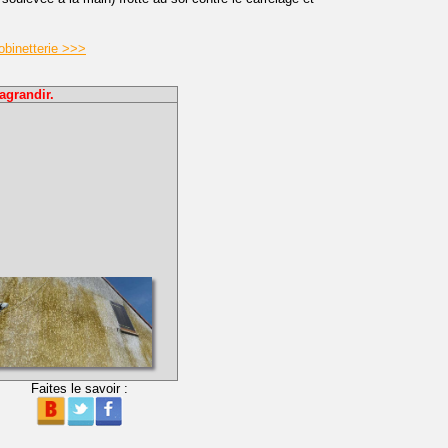
obinetterie >>>
agrandir.
Faites le savoir :