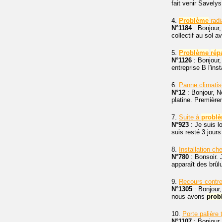
fait venir Savelys
4.
Problème
radi
N°1184
: Bonjour,
collectif au sol a
5.
Problème
rép
N°1126
: Bonjour, 
entreprise B l'ins
6.
Panne climatis
N°12
: Bonjour, N
platine. Première
7.
Suite à
probl
N°923
: Je suis l
suis resté 3 jour
8.
Installation ch
N°780
: Bonsoir. 
apparaît des brûlu
9.
Recours contre
N°1305
: Bonjour,
nous avons
prob
10.
Porte palière 
N°1107
: Bonjour,