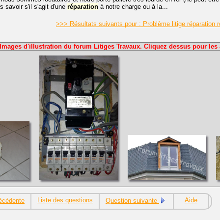
 savoir s'il s'agit d'une
réparation
à notre charge ou à la...
>>> Résultats suivants pour : Problème litige réparation r
Images d'illustration du forum Litiges Travaux. Cliquez dessus pour les 
Liste des questions
Aide
écédente
Question suivante