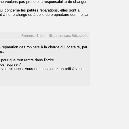
e voulons pas prendre la responsabilité de changer
i concerne les petites réparations, elles sont à
nt à notre charge ou à celle du propriétaire comme j'ai
Réponse 1 forum litiges travaux Bricovidéo
a réparation des robinets à la charge du locataire, par
us.
 pour que tout rentre dans l'ordre.
nce requise ?
s vos relations, vous en connaissez un prêt à vous