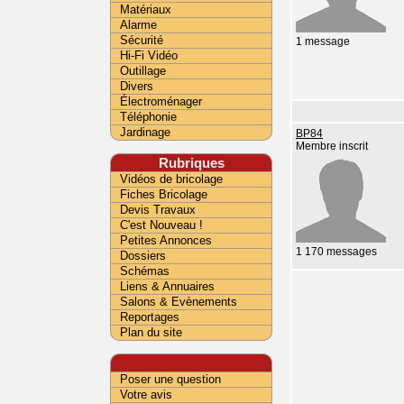
Matériaux
Alarme
Sécurité
1 message
Hi-Fi Vidéo
Outillage
Divers
Électroménager
Téléphonie
Jardinage
BP84
Membre inscrit
Rubriques
Vidéos de bricolage
Fiches Bricolage
Devis Travaux
C'est Nouveau !
Petites Annonces
1 170 messages
Dossiers
Schémas
Liens & Annuaires
Salons & Evènements
Reportages
Plan du site
Poser une question
Votre avis