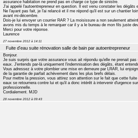
assurance habitation ne prend pas en charge ce type de sinistre.
J'ai appelé l'autoentrepreneur en question. Il est venu constater les dégâts 
Ne l'ayant pas fait, je l'ai relancé et il me répond qu'il est sur un chantier lo
avant mi-décembre.
Dois-je lui envoyer un courrier RAR ? La moisissure a non seulement attein
avons mis du temps à le remarquer car il y a le bureau de mon fils juste dev
Merci pour votre réponse.
Laurence
27 novembre 2012 à 14:11
Fuite d'eau suite rénovation salle de bain par autoentrepreneur
Bonjour.
Je suis surpris que votre assurance vous ait répondu qu'elle ne prenait pas 
eaux. J'entends par-là uniquement l'indemnisation des dégâts, étant entendu
Vous adressez à votre plombier une mise en demeure par LRAR, lui enjoignant
de la garantie de parfait achèvement dans les plus brefs délais.
Pour mettre la pression, vous attirez son attention sur le fait que cette fu
eaux se retournera contre lui et qu'il a donc intérêt à intervenir d'urgence sur
professionnelle.
Cordialement. MJD
28 novembre 2012 à 09:43