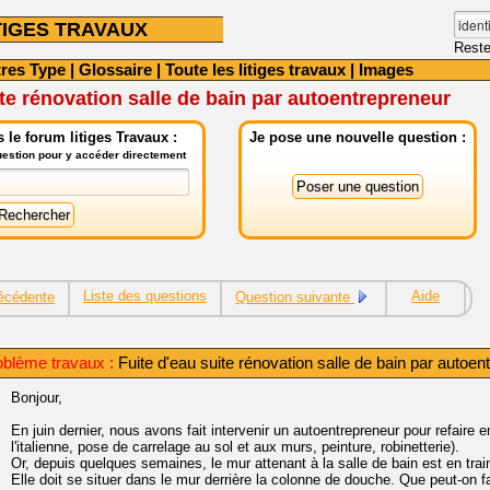
TIGES TRAVAUX
Reste
tres Type
|
Glossaire
|
Toute les litiges travaux
|
Images
ite rénovation salle de bain par autoentrepreneur
le forum litiges Travaux :
Je pose une nouvelle question :
question pour y accéder directement
Liste des questions
Aide
écédente
Question suivante
oblème travaux :
Fuite d'eau suite rénovation salle de bain par autoen
Bonjour,
En juin dernier, nous avons fait intervenir un autoentrepreneur pour refaire 
l'italienne, pose de carrelage au sol et aux murs, peinture, robinetterie).
Or, depuis quelques semaines, le mur attenant à la salle de bain est en train 
Elle doit se situer dans le mur derrière la colonne de douche. Que peut-on f