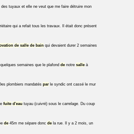
t des tuyaux et elle ne veut que me faire détruire mon
étaire qui a refait tous les travaux. Il était donc présent
ovation
de
salle
de
bain
qui devaient durer 2 semaines
s quelques semaines que le plafond
de
notre
salle
à
Des plombiers mandatés
par
le syndic ont cassé le mur
ne
fuite
d'eau
tuyau (cuivré) sous le carrelage. Du coup
lée
de
45m me sépare donc
de
la rue. Il y a 2 mois, un