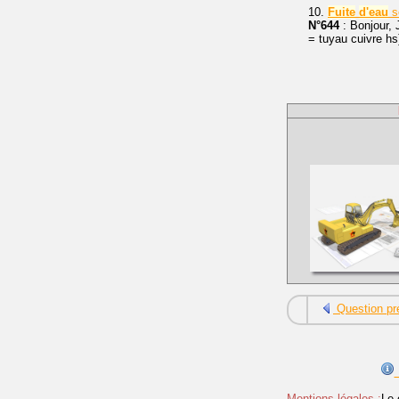
10.
Fuite
d'eau
so
N°644
: Bonjour, J
= tuyau cuivre h
Question pr
Mentions légales :
Le 