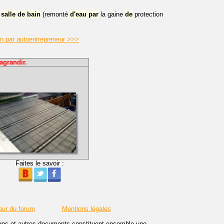
a
salle
de
bain
(remonté
d'eau
par
la gaine
de
protection
ain par autoentrepreneur >>>
agrandir.
Faites le savoir :
eur du forum
Mentions légales
logos et autres documents constituent ensemble une