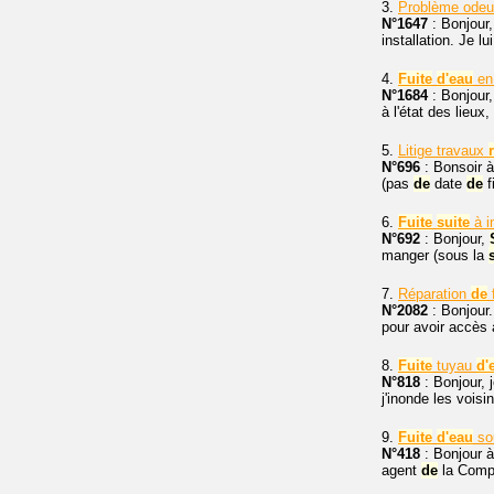
3.
Problème odeu
N°1647
: Bonjour
installation. Je l
4.
Fuite
d'eau
en
N°1684
: Bonjour,
à l'état des lieux
5.
Litige travaux
N°696
: Bonsoir à
(pas
de
date
de
f
6.
Fuite
suite
à i
N°692
: Bonjour,
manger (sous la
7.
Réparation
de
N°2082
: Bonjour
pour avoir accès à
8.
Fuite
tuyau
d'
N°818
: Bonjour, 
j'inonde les voi
9.
Fuite
d'eau
so
N°418
: Bonjour à 
agent
de
la Comp