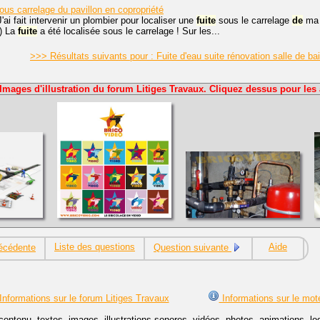
us carrelage du pavillon en copropriété
'ai fait intervenir un plombier pour localiser une
fuite
sous le carrelage
de
m
s) La
fuite
a été localisée sous le carrelage ! Sur les...
>>> Résultats suivants pour : Fuite d'eau suite rénovation salle de b
Images d'illustration du forum Litiges Travaux. Cliquez dessus pour les 
Liste des questions
Aide
écédente
Question suivante
Informations sur le forum Litiges Travaux
Informations sur le mot
contenu, textes, images, illustrations sonores, vidéos, photos, animations, 