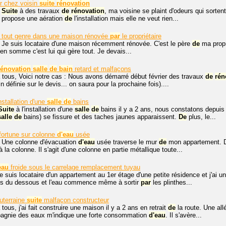
r chez voisin
suite
rénovation
,
Suite
à des travaux
de
rénovation
, ma voisine se plaint d'odeurs qui sorten
ui propose une aération
de
l'installation mais elle ne veut rien...
 tout genre dans une maison rénovée
par
le propriétaire
 Je suis locataire d'une maison récemment rénovée. C'est le père
de
ma propri
, en somme c'est lui qui gère tout. Je devais...
rénovation
salle
de
bain
retard et malfaçons
 tous, Voici notre cas : Nous avons démarré début février des travaux
de
rén
in définie sur le devis... on saura pour la prochaine fois)....
nstallation d'une
salle
de
bains
Suite
à l'installation d'une
salle
de
bains il y a 2 ans, nous constatons depui
salle
de
bains) se fissure et des taches jaunes apparaissent.
De
plus, le...
fortune sur colonne
d'eau
usée
. Une colonne d'évacuation
d'eau
usée traverse le mur
de
mon appartement. 
 la colonne. Il s'agit d'une colonne en partie métallique toute...
eau
froide sous le carrelage remplacement tuyau
je suis locataire d'un appartement au 1er étage d'une petite résidence et j'ai u
sins du dessous et l'eau commence même à sortir
par
les plinthes...
uterraine
suite
malfaçon constructeur
tous, j'ai fait construire une maison il y a 2 ans en retrait
de
la route. Une al
agnie des eaux m'indique une forte consommation
d'eau
. Il s'avère...