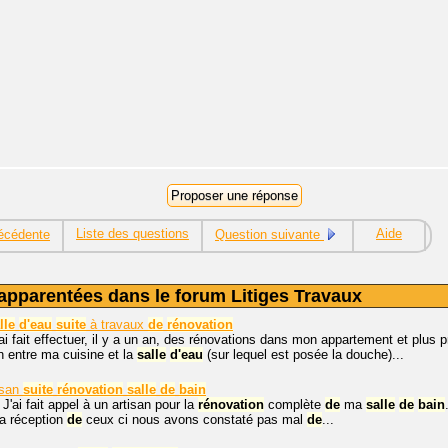
Liste des questions
Aide
écédente
Question suivante
apparentées dans le forum Litiges Travaux
lle
d'eau
suite
à travaux
de
rénovation
'ai fait effectuer, il y a un an, des rénovations dans mon appartement et plu
n entre ma cuisine et la
salle
d'eau
(sur lequel est posée la douche)...
isan
suite
rénovation
salle
de
bain
 J'ai fait appel à un artisan pour la
rénovation
complète
de
ma
salle
de
bain
la réception
de
ceux ci nous avons constaté pas mal
de
...