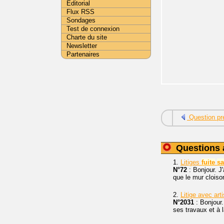
Editorial
Flux RSS
Sondages
Test de connexion
Charte du site
Newsletter
Partenaires
Question pr
Questions 
1.
Litiges
fuite
sa
N°72
: Bonjour. J
que le mur cloiso
2.
Litige avec art
N°2031
: Bonjour.
ses travaux et à 