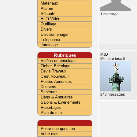
Matériaux
Alarme
Sécurité
1 message
Hi-Fi Vidéo
Outillage
Divers
Électroménager
Téléphonie
Jardinage
Rubriques
MJD
Membre inscrit
Vidéos de bricolage
Fiches Bricolage
Devis Travaux
C'est Nouveau !
Petites Annonces
Dossiers
Schémas
846 messages
Liens & Annuaires
Salons & Evènements
Reportages
Plan du site
Poser une question
Votre avis