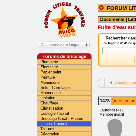
FORUM LI
Documents
|
Let
Fuite d'eau su
Rechercher dans 
ou taper le n° d'une 
Choisissez votre langue
Forums de bricolage
Plomberie
Électricité
Papier peint
Peinture
Menuiserie
Question pr
Sols . Carrelages
Maçonnerie
Isolation
1473
Question pr
Chauffage
Climatisation
Laurence1417
Écologie Habitat
Membre inscrit
Bricolage Créatif Photos
Litiges Travaux
Toitures
Décoration