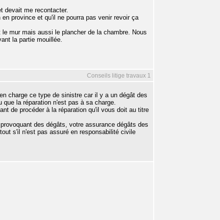
et devait me recontacter.
in en province et qu'il ne pourra pas venir revoir ça
t le mur mais aussi le plancher de la chambre. Nous
ant la partie mouillée.
Conseils litige travaux 1
en charge ce type de sinistre car il y a un dégât des
 que la réparation n'est pas à sa charge.
 de procéder à la réparation qu'il vous doit au titre
ite provoquant des dégâts, votre assurance dégâts des
tout s'il n'est pas assuré en responsabilité civile