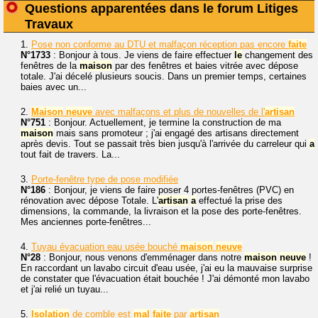
Questions apparentées dans le forum Litiges
Travaux
1.
Pose non conforme au DTU et malfaçon réception pas encore
faite
N°1733
: Bonjour à tous. Je viens de faire effectuer
le
changement des
fenêtres de la
maison
par des fenêtres et baies vitrée avec dépose
totale. J'ai décelé plusieurs soucis. Dans un premier temps, certaines
baies avec un...
2.
Maison
neuve
avec malfaçons et plus de nouvelles de l'
artisan
N°751
: Bonjour. Actuellement, je termine la construction de ma
maison
mais sans promoteur ; j'ai engagé des artisans directement
après devis. Tout se passait très bien jusqu'à l'arrivée du carreleur qui
a
tout fait de travers. La...
3.
Porte-fenêtre type de pose modifiée
N°186
: Bonjour, je viens de faire poser 4 portes-fenêtres (PVC) en
rénovation avec dépose Totale. L'
artisan
a
effectué la prise des
dimensions, la commande, la livraison et la pose des porte-fenêtres.
Mes anciennes porte-fenêtres...
4.
Tuyau évacuation eau usée bouché
maison
neuve
N°28
: Bonjour, nous venons d'emménager dans notre
maison
neuve
!
En raccordant un lavabo circuit d'eau usée, j'ai eu la mauvaise surprise
de constater que l'évacuation était bouchée ! J'ai démonté mon lavabo
et j'ai relié un tuyau...
5.
Isolation
de comble est
mal
faite
par
artisan