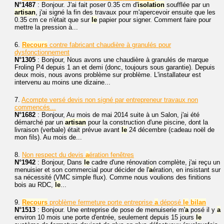
N°1487
: Bonjour. J'ai fait poser 0.35 cm d'
isolation
soufflée par un
artisan
, j'ai signé la fin des travaux pour m'apercevoir ensuite que les
0.35 cm ce n'était que sur
le
papier pour signer. Comment faire pour
mettre la pression à...
6.
Recours
contre fabricant chaudière à granulés pour
dysfonctionnement
N°1305
: Bonjour, Nous avons une chaudière à granulés de marque
Froling P4 depuis 1 an et demi (donc, toujours sous garantie). Depuis
deux mois, nous avons problème sur problème. L'installateur est
intervenu au moins une dizaine...
7.
Acompte versé devis non signé par entrepreneur travaux non
commencés...
N°1682
: Bonjour, Au mois de mai 2014 suite à un Salon, j'ai été
démarché par un
artisan
pour la construction d'une piscine, dont la
livraison (verbale) était prévue avant
le
24 décembre (cadeau noël de
mon fils). Au mois de...
8.
Non respect du devis
a
ération fenêtres
N°1942
: Bonjour, Dans
le
cadre d'une rénovation complète, j'ai reçu un
menuisier et son commercial pour décider de l'
a
ération, en insistant sur
sa nécessité (VMC simple flux). Comme nous voulions des finitions
bois au RDC,
le
...
9.
Recours
problème fermeture porte entreprise
a
déposé
le
bilan
N°1513
: Bonjour. Une entreprise de pose de menuiserie m'
a
posé il y
a
environ 10 mois une porte d'entrée, seulement depuis 15 jours
le