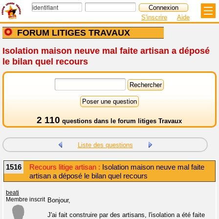
S'inscrire
Aide
FORUM LITIGES TRAVAUX
Isolation maison neuve mal faite artisan a déposé
le bilan quel recours
2 110
questions dans le
forum litiges Travaux
Liste des questions
1516
Recours litige artisan :
Isolation maison neuve mal faite
artisan a déposé le bilan quel recours
beati
Membre inscrit
Bonjour,
J'ai fait construire par des artisans, l'isolation a été faite