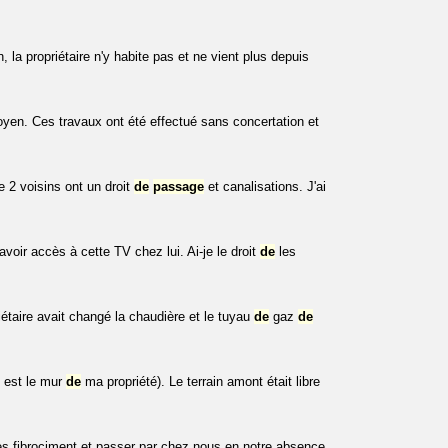
la propriétaire n'y habite pas et ne vient plus depuis
yen. Ces travaux ont été effectué sans concertation et
e 2 voisins ont un droit
de
passage
et canalisations. J'ai
oir accès à cette TV chez lui. Ai-je le droit
de
les
iétaire avait changé la chaudière et le tuyau
de
gaz
de
 est le mur
de
ma propriété). Le terrain amont était libre
s fibrociment et passer par chez nous en notre absence