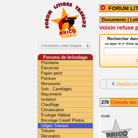
FORUM LI
Documents
|
Let
Voisin refuse 
Rechercher dans 
ou taper le n° d'une 
Choisissez votre langue
Forums de bricolage
Plomberie
Électricité
Papier peint
Peinture
Menuiserie
Question pr
Sols . Carrelages
Maçonnerie
Isolation
278
Conseils des i
Chauffage
Climatisation
Écologie Habitat
Invité
Bricolage Créatif Photos
Litiges Travaux
Toitures
Décoration