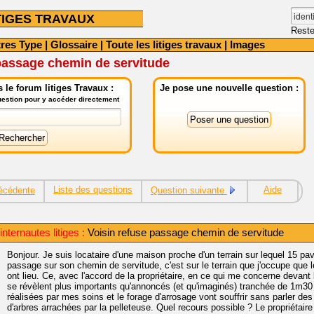
TIGES TRAVAUX
Reste
tres Type
|
Glossaire
|
Toute les litiges travaux
|
Images
passage chemin de servitude
le forum litiges Travaux :
Je pose une nouvelle question :
question pour y accéder directement
Liste des questions
Aide
écédente
Question suivante
nternautes litiges :
Voisin refuse passage chemin de servitude
Bonjour. Je suis locataire d'une maison proche d'un terrain sur lequel 15 pavi
passage sur son chemin de servitude, c'est sur le terrain que j'occupe que l
ont lieu. Ce, avec l'accord de la propriétaire, en ce qui me concerne devant 
se révèlent plus importants qu'annoncés (et qu'imaginés) tranchée de 1m30 
réalisées par mes soins et le forage d'arrosage vont souffrir sans parler d
d'arbres arrachées par la pelleteuse. Quel recours possible ? Le propriétaire 