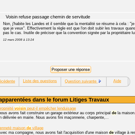
Voisin refuse passage chemin de servitude
Non, j'habite les Landes et il semble que la mentalité se résume à cela : "je
que je veux". Effectivement la règle est que l'on doit subir les travaux quand 
pas le cas. Inutile de préciser que la convention signée par la propriétaire 
12 mars 2008 à 13:24
Liste des questions
Aide
écédente
Question suivante
apparentées dans le forum Litiges Travaux
propriété
voisin
peut-il empêcher lenduisage
nous avons fait construire un garage extérieur au corps principal
de
la maison.
on délivrée en mairie. Nous avons fini maçonnerie, charpente,...
enneté maison
de
village
Avec ma compagne, nous avons fait l'acquisition d'une maison
de
village à re