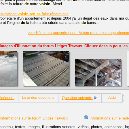
efaire la toiture
de
notre
voisin
. Merci.
ux plafond
voisin
refuse
faire réparations
ropriétaire d'un appartement et depuis 2004 j'ai un dégât des eaux dans ma c
e et l'origine
de
la fuite a été située dans la salle
de
bains...
>>> Résultats suivants pour : Voisin refuse passage chemi
Images d'illustration du forum Litiges Travaux. Cliquez dessus pour les 
Liste des questions
Aide
écédente
Question suivante
Informations sur le forum Litiges Travaux
Informations sur le mot
contenu, textes, images, illustrations sonores, vidéos, photos, animations, 