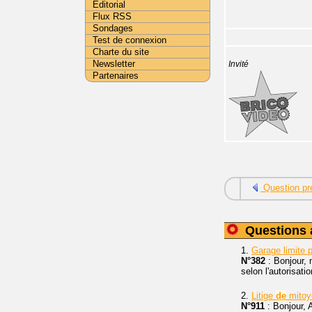
Editorial
Flux RSS
Sondages
Test de connexion
Charte du site
Newsletter
Invité
Partenaires
Question pr
Questions 
1.
Garage limite 
N°382
: Bonjour, 
selon l'autorisati
2.
Litige
de
mitoy
N°911
: Bonjour, 