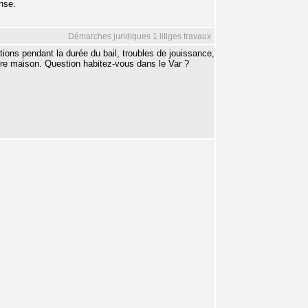
nse.
Démarches juridiques 1 litiges travaux
ations pendant la durée du bail, troubles de jouissance,
tre maison. Question habitez-vous dans le Var ?