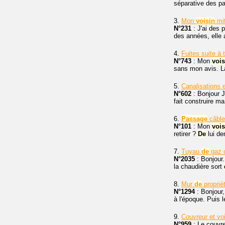
séparative des pa
3.
Mon
voisin
mi
N°231
: J'ai des 
des années, elle 
4.
Fuites suite à
N°743
: Mon
vois
sans mon avis. L
5.
Canalisations
N°602
: Bonjour 
fait construire m
6.
Passage
câble
N°101
: Mon
vois
retirer ?
De
lui de
7.
Tuyau
de
gaz 
N°2035
: Bonjour.
la chaudière sort
8.
Mur
de
proprié
N°1294
: Bonjour,
à l'époque. Puis 
9.
Couvreur et vo
N°959
: Le couvre