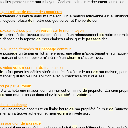
rcelles passe sur ce mur mitoyen. Ceci est clair sur le document fourni par...
toyen
refuse
de
mettre des gouttières
problèmes d'humidité dans ma maison. Or la maison mitoyenne est à l'abandon, 
a toujours refusé
de
mettre des gouttières, et l'herbe
de
son...
 travaux réalisés par mon
voisin
sur le mur mitoyen
in
a réalisé des travaux qui ont nécessité un rehaussement
de
notre mur mito
a dépose et la repose
de
mon chaineau ainsi que le
passage
des...
 eaux usées écrasées sur
passage
commun
Je possè
de
un terrain en lot arrière avec une allée m'appartenant et sur laquell
a maison et une entreprise m'a réalisé un
chemin
d'accès avec...
s vidéo
voisin
sur mur
de
ma maison
in
a fait poser les câbles vidéo (numéricâble) sur le mur
de
ma maison, pour av
mander qu'il trouve une solution avec numéricâble pour que ses...
coupé par le
voisin
 J’ai acheté une maison dont un mur est en limite
de
propriété. L’ancien propr
de
mon mur et passe donc chez le
voisin
! Le
voisin
a...
té mis en danger
 j'ai une annexe construite en limite haute
de
ma propriété (le mur
de
l'annexe
le terrain a trouvé acheteur, et mon
voisin
a nivelé son...
isinage droit
de
passage
ur peut-il poser son échafaudage sur le toit
de
mon bâtiment en tôles ondulée