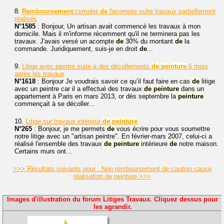
8.
Remboursement
complet
de
l'acompte suite travaux partiellement
réalisés
N°1585
: Bonjour, Un artisan avait commencé les travaux à mon
domicile. Mais il m'informe récemment qu'il ne terminera pas les
travaux. J'avais versé un acompte
de
30% du montant
de
la
commande. Juridiquement, suis-je en droit
de
...
9.
Litige avec peintre suite à des décollements
de
peinture
6 mois
après les travaux
N°1618
: Bonjour Je voudrais savoir ce qu’il faut faire en cas
de
litige
avec un peintre car il a effectué des travaux
de
peinture
dans un
appartement à Paris en mars 2013, or dès septembre la
peinture
commençait à se décoller...
10.
Litige sur travaux intérieur
de
peinture
N°265
: Bonjour, je me permets
de
vous écrire pour vous soumettre
notre litige avec un "artisan peintre". En février-mars 2007, celui-ci a
réalisé l'ensemble des travaux
de
peinture
intérieure
de
notre maison.
Certains murs ont...
>>> Résultats suivants pour : Non remboursement de caution cause
réalisation de peinture >>>
Images d'illustration du forum Litiges Travaux. Cliquez dessus pour
les agrandir.