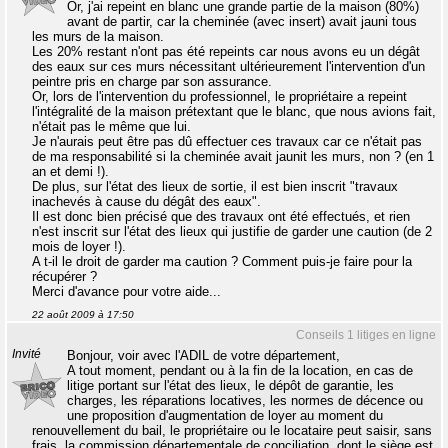
Or, j'ai repeint en blanc une grande partie de la maison (80%)
avant de partir, car la cheminée (avec insert) avait jauni tous
les murs de la maison.
Les 20% restant n'ont pas été repeints car nous avons eu un dégât
des eaux sur ces murs nécessitant ultérieurement l'intervention d'un
peintre pris en charge par son assurance.
Or, lors de l'intervention du professionnel, le propriétaire a repeint
l'intégralité de la maison prétextant que le blanc, que nous avions fait,
n'était pas le même que lui.
Je n'aurais peut être pas dû effectuer ces travaux car ce n'était pas
de ma responsabilité si la cheminée avait jaunit les murs, non ? (en 1
an et demi !).
De plus, sur l'état des lieux de sortie, il est bien inscrit "travaux
inachevés à cause du dégât des eaux".
Il est donc bien précisé que des travaux ont été effectués, et rien
n'est inscrit sur l'état des lieux qui justifie de garder une caution (de 2
mois de loyer !).
A t-il le droit de garder ma caution ? Comment puis-je faire pour la
récupérer ?
Merci d'avance pour votre aide...
22 août 2009 à 17:50
Conseils 1 litiges en ligne
Invité
Bonjour, voir avec l'ADIL de votre département,
A tout moment, pendant ou à la fin de la location, en cas de
litige portant sur l'état des lieux, le dépôt de garantie, les
charges, les réparations locatives, les normes de décence ou
une proposition d'augmentation de loyer au moment du
renouvellement du bail, le propriétaire ou le locataire peut saisir, sans
frais, la commission départementale de conciliation, dont le siège est