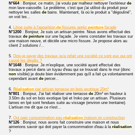
N°664
: Bonjour, ce matin, j'ai voulu par malheur nettoyer l'extérieur
de
mon lave-vaisselle. Le problème, c'est que j'ai utilisé du produit pour
nettoyer les salles
de
bains. Maintenant, là où le produit a "dégouliné",
on voit les...
4.
Litige suite à l'apparition
de
fissures après
peinture
façade
N°1200
: Bonjour, Je suis un artisan peintre. Nous avons effectué des
travaux
de
peinture
sur une façade. Je viens constater les travaux sur
une maison neuve, et décèle une micro fissure. Je propose alors au
client 2 solutions /...
5.
Dois-je payer des travaux qu'a refait une société ce sont eux qui ont
causé les dégâts ?
N°1648
: Bonjour. Je m'explique, une société ayant effectué des
travaux a percé dans un tuyau d'eau qui se trouvait dans le mur (donc
non
visible) je doute bien évidemment pas qu'il a fait ça volontairement
cependant avant
de
percer...
6.
Réalisation
par artisan terrasse en bois exotique 20m²
N°801
: Bonjour, J'ai fait réaliser une terrasse
de
20m² en hauteur à
3.50m du sol en bois exotique Ipé et Iroko par un artisan. Plusieurs
lames en Ipé sont fendues suite au vissage (environ une trentaine).
L'artisan me dit que ce n'est...
7.
Qui paie consommation eau
réalisation
maison en construction
N°126
: Bonjour, nous avons fait construire une maison et nous
aimerions savoir qui doit payer la consommation d'eau à la
réalisation
?