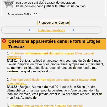
puisque ce sont des travaux de décoration.
Ils ne peuvent donc justifier le retrait d'une caution.
14 septembre 2009 à 15:31
Liste des questions
Questions apparentées dans le forum Litiges
Travaux
1.
Problème
remboursement
de
caution
cause
lattes parquet
gondolées
N°1151
: Bonjour, j'ai loué un appartement pour une durée
de
9 mois.
J'avais l'impression d'avoir des propriétaires sympas mais maintenant,
au moment
de
l'état des lieux, ceux-ci refusent
de
me rendre ma
caution
car quelques lattes du...
2.
Acompte versé devis
non
signé par entrepreneur travaux
non
commencés...
N°1682
: Bonjour, Au mois
de
mai 2014 suite à un Salon, j'ai été
démarché par un artisan pour la construction d'une piscine, dont la
livraison (verbale) était prévue avant le 24 décembre (cadeau noël
de
mon fils). Au mois
de
...
3.
Peinture
lave-vaisselle abimée à
cause
d'un produit