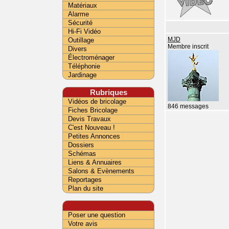
Matériaux
Alarme
Sécurité
Hi-Fi Vidéo
Outillage
MJD
Membre inscrit
Divers
Électroménager
Téléphonie
Jardinage
Rubriques
Vidéos de bricolage
846 messages
Fiches Bricolage
Devis Travaux
C'est Nouveau !
Petites Annonces
Dossiers
Schémas
Liens & Annuaires
Salons & Evènements
Reportages
Plan du site
Poser une question
Votre avis