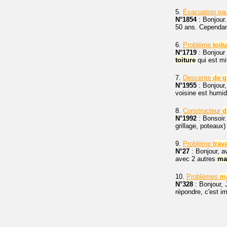
5.
Évacuation ea
N°1854
: Bonjour.
50 ans. Cependant
6.
Problème
toit
N°1719
: Bonjour
toiture
qui est mi
7.
Descente
de
g
N°1955
: Bonjour,
voisine est humid
8.
Constructeur
d
N°1992
: Bonsoir
grillage, poteaux)
9.
Problème
trav
N°27
: Bonjour, 
avec 2 autres
ma
10.
Problèmes
m
N°328
: Bonjour, 
répondre, c'est i