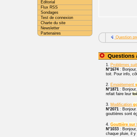
Editorial
Flux RSS
Sondages
Test de connexion
Charte du site
Newsletter
Partenaires
Question pr
Questions 
1.
Problèmes suit
N°1674
: Bonjour,
toit. Pour info, c
2.
Empiétement
N°1871
: Bonjour,
refait faire leur
to
3.
Modification
go
N°2071
: Bonjour.
gouttières sont 
4.
Gouttière
sur
N°1033
: Bonjour
chaque pluie, il y