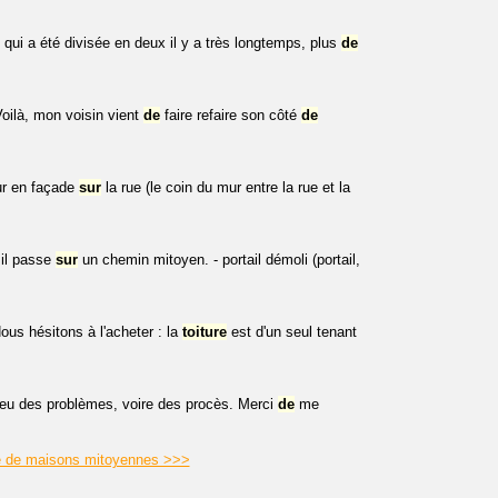
e qui a été divisée en deux il y a très longtemps, plus
de
Voilà, mon voisin vient
de
faire refaire son côté
de
ur en façade
sur
la rue (le coin du mur entre la rue et la
il passe
sur
un chemin mitoyen. - portail démoli (portail,
us hésitons à l'acheter : la
toiture
est d'un seul tenant
eu des problèmes, voire des procès. Merci
de
me
re de maisons mitoyennes >>>