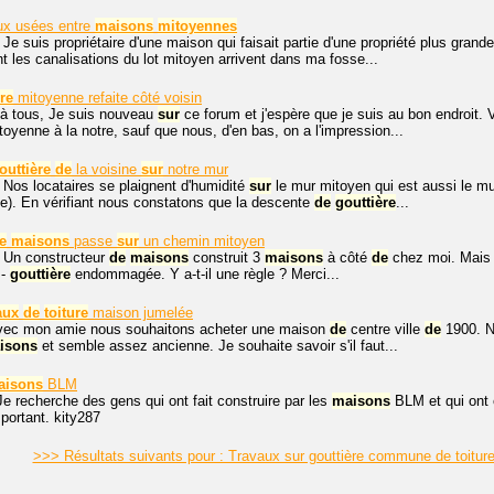
ux usées entre
maisons
mitoyennes
 Je suis propriétaire d'une maison qui faisait partie d'une propriété plus grand
 les canalisations du lot mitoyen arrivent dans ma fosse...
ure
mitoyenne refaite côté voisin
 à tous, Je suis nouveau
sur
ce forum et j'espère que je suis au bon endroit. 
toyenne à la notre, sauf que nous, d'en bas, on a l'impression...
outtière
de
la voisine
sur
notre mur
 Nos locataires se plaignent d'humidité
sur
le mur mitoyen qui est aussi le m
e). En vérifiant nous constatons que la descente
de
gouttière
...
e
maisons
passe
sur
un chemin mitoyen
. Un constructeur
de
maisons
construit 3
maisons
à côté
de
chez moi. Mais 
 -
gouttière
endommagée. Y a-t-il une règle ? Merci...
aux
de
toiture
maison jumelée
avec mon amie nous souhaitons acheter une maison
de
centre ville
de
1900. No
isons
et semble assez ancienne. Je souhaite savoir s'il faut...
aisons
BLM
Je recherche des gens qui ont fait construire par les
maisons
BLM et qui ont 
mportant. kity287
>>> Résultats suivants pour : Travaux sur gouttière commune de toitu