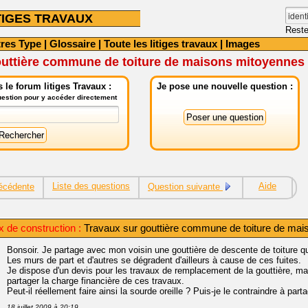
TIGES TRAVAUX
Reste
tres Type
|
Glossaire
|
Toute les litiges travaux
|
Images
outtière commune de toiture de maisons mitoyennes
le forum litiges Travaux :
Je pose une nouvelle question :
question pour y accéder directement
Liste des questions
Aide
écédente
Question suivante
x de construction :
Travaux sur gouttière commune de toiture de ma
Bonsoir. Je partage avec mon voisin une gouttière de descente de toiture qu
Les murs de part et d'autres se dégradent d'ailleurs à cause de ces fuites.
Je dispose d'un devis pour les travaux de remplacement de la gouttière, mai
partager la charge financière de ces travaux.
Peut-il réellement faire ainsi la sourde oreille ? Puis-je le contraindre à part
18 juillet 2009 à 20:19