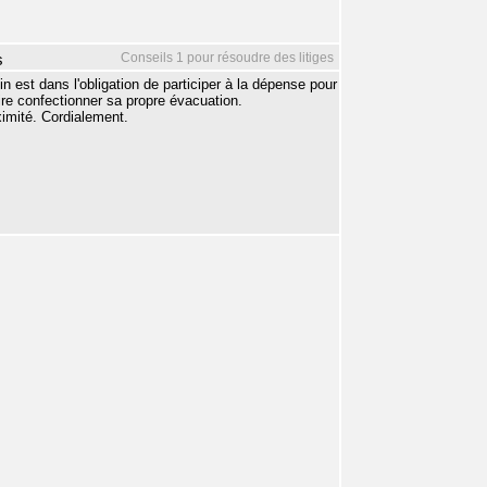
Conseils 1 pour résoudre des litiges
s
n est dans l'obligation de participer à la dépense pour
faire confectionner sa propre évacuation.
ximité. Cordialement.