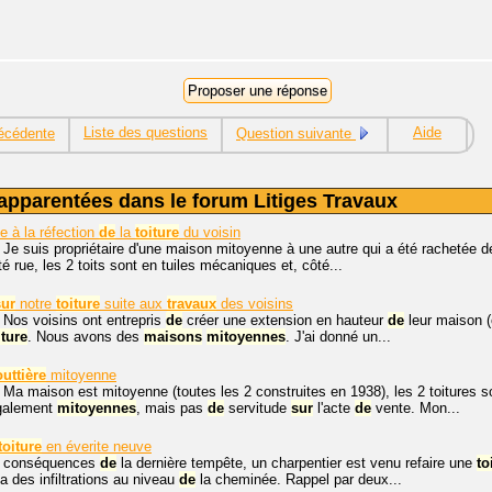
Liste des questions
Aide
écédente
Question suivante
apparentées dans le forum Litiges Travaux
e à la réfection
de
la
toiture
du voisin
 Je suis propriétaire d'une maison mitoyenne à une autre qui a été rachetée 
ôté rue, les 2 toits sont en tuiles mécaniques et, côté...
sur
notre
toiture
suite aux
travaux
des voisins
 Nos voisins ont entrepris
de
créer une extension en hauteur
de
leur maison (
iture
. Nous avons des
maisons
mitoyennes
. J'ai donné un...
uttière
mitoyenne
 Ma maison est mitoyenne (toutes les 2 construites en 1938), les 2 toitures son
également
mitoyennes
, mais pas
de
servitude
sur
l'acte
de
vente. Mon...
toiture
en éverite neuve
, conséquences
de
la dernière tempête, un charpentier est venu refaire une
to
 a des infiltrations au niveau
de
la cheminée. Rappel par deux...