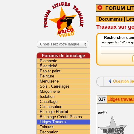
FORUM LI
Documents
|
Let
Travaux sur g
Rechercher dans 
ou taper le n° d'une 
Choisissez votre langue
Forums de bricolage
Plomberie
Électricité
Papier peint
Peinture
Menuiserie
Question pr
Sols . Carrelages
Maçonnerie
Isolation
817
Litiges travau
Chauffage
Climatisation
Écologie Habitat
Invité
Bricolage Créatif Photos
Litiges Travaux
Toitures
Décoration