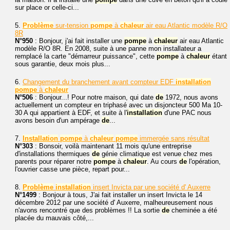
sur place or celle-ci...
5.
Problème
sur-tension
pompe
à
chaleur
air eau Atlantic modèle R/O
8R
N°950
: Bonjour, j'ai fait installer une
pompe
à
chaleur
air eau Atlantic
modèle R/O 8R. En 2008, suite à une panne mon installateur a
remplacé la carte "démarreur puissance", cette
pompe
à
chaleur
étant
sous garantie, deux mois plus...
6.
Changement du branchement avant compteur EDF
installation
pompe
à
chaleur
N°506
: Bonjour...! Pour notre maison, qui date
de
1972, nous avons
actuellement un compteur en triphasé avec un disjoncteur 500 Ma 10-
30 A qui appartient à EDF, et suite à l'
installation
d'une PAC nous
avons besoin d'un ampérage
de
...
7.
Installation
pompe
à
chaleur
pompe
immergée sans résultat
N°303
: Bonsoir, voilà maintenant 11 mois qu'une entreprise
d'installations thermiques
de
génie climatique est venue chez mes
parents pour réparer notre
pompe
à
chaleur
. Au cours
de
l'opération,
l'ouvrier casse une pièce, repart pour...
8.
Problème
installation
insert Invicta par une société d' Auxerre
N°1499
: Bonjour à tous, J'ai fait installer un insert Invicta le 14
décembre 2012 par une société d' Auxerre, malheureusement nous
n'avons rencontré que des problèmes !! La sortie
de
cheminée a été
placée du mauvais côté,...