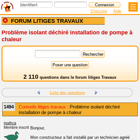
S'inscrire
Aide
FORUM LITIGES TRAVAUX
Problème isolant déchiré installation de pompe à
chaleur
2 110
questions dans le
forum litiges Travaux
Liste des questions
1494
Conseils litiges travaux :
Problème isolant déchiré
installation de pompe à chaleur
mathca
Membre inscrit
Bonjour,
Mon constructeur a fait installé par un technicien agréé