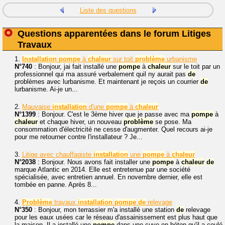
Liste des questions
Questions apparentées dans le forum Litiges
Travaux
1.
Installation
pompe
à
chaleur
sur toit
problème
urbanisme
N°740
: Bonjour, jai fait installé une
pompe
à
chaleur
sur le toit par un
professionnel qui ma assuré verbalement quil ny aurait pas
de
problèmes avec lurbanisme. Et maintenant je reçois un courrier
de
lurbanisme. Ai-je un...
2.
Mauvaise
installation
d'une
pompe
à
chaleur
N°1399
: Bonjour. C'est le 3ème hiver que je passe avec ma
pompe
à
chaleur
et chaque hiver, un nouveau
problème
se pose. Ma
consommation d'électricité ne cesse d'augmenter. Quel recours ai-je
pour me retourner contre l'installateur ? Je...
3.
Litige avec chauffagiste
installation
une
pompe
à
chaleur
N°2038
: Bonjour. Nous avons fait installer une
pompe
à
chaleur
de
marque Atlantic en 2014. Elle est entretenue par une société
spécialisée, avec entretien annuel. En novembre dernier, elle est
tombée en panne. Après 8...
4.
Problème
travaux
installation
pompe
de
relevage
N°350
: Bonjour, mon terrassier m'a installé une station
de
relevage
pour les eaux usées car le réseau d'assainissement est plus haut que
la maison. Il a installé une
pompe
dans une cuve en béton qu'il a coulé