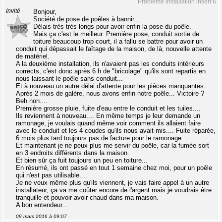
Problème installation insert 6
Invité
Bonjour,
Société de pose de poêles à bannir....
Délais très très longs pour avoir enfin la pose du poêle.
Mais ça c'est le meilleur. Première pose, conduit sortie de
toiture beaucoup trop court, il a fallu se battre pour avoir un
conduit qui dépassait le faîtage de la maison, de là, nouvelle attente
de matériel.
A la deuxième installation, ils n'avaient pas les conduits intérieurs
corrects, c'est donc après 6 h de "bricolage" qu'ils sont repartis en
nous laissant le poêle sans conduit...
Et à nouveau un autre délai d'attente pour les pièces manquantes...
Après 2 mois de galère, nous avons enfin notre poêle... Victoire ?
Beh non....
Première grosse pluie, fuite d'eau entre le conduit et les tuiles....
Ils reviennent à nouveau.... En même temps je leur demande un
ramonage, je voulais quand même voir comment ils allaient faire
avec le conduit et les 4 coudes qu'ils nous avait mis.... Fuite réparée,
6 mois plus tard toujours pas de facture pour le ramonage...
Et maintenant je ne peux plus me servir du poêle, car la fumée sort
en 3 endroits différents dans la maison.
Et bien sûr ça fuit toujours un peu en toiture...
En résumé, ils ont passé en tout 1 semaine chez moi, pour un poêle
qui n'est pas utilisable....
Je ne veux même plus qu'ils viennent, je vais faire appel à un autre
installateur, ça va me coûter encore de l'argent mais je voudrais être
tranquille et pouvoir avoir chaud dans ma maison.
A bon entendeur...
09 mars 2016 à 09:07