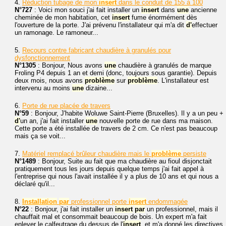
4.
Réduction tubage de mon
insert
dans le conduit de 155 à 100
N°727
: Voici mon souci j'ai fait installer un
insert
dans
une
ancienne
cheminée de mon habitation, cet
insert
fume énormément dès
l'ouverture de la porte. J'ai prévenu l'installateur qui m'a dit
d'
effectuer
un ramonage. Le ramoneur...
5.
Recours contre fabricant chaudière à granulés pour
dysfonctionnement
N°1305
: Bonjour, Nous avons
une
chaudière à granulés de marque
Froling P4 depuis 1 an et demi (donc, toujours sous garantie). Depuis
deux mois, nous avons
problème
sur
problème
. L'installateur est
intervenu au moins
une
dizaine...
6.
Porte de rue placée de travers
N°59
: Bonjour, J'habite Woluwe Saint-Pierre (Bruxelles). Il y a un peu +
d'
un an, j'ai fait installer
une
nouvelle porte de rue dans ma maison.
Cette porte a été installée de travers de 2 cm. Ce n'est pas beaucoup
mais ça se voit...
7.
Matériel remplacé brûleur chaudière mais le
problème
persiste
N°1489
: Bonjour, Suite au fait que ma chaudière au fioul disjonctait
pratiquement tous les jours depuis quelque temps j'ai fait appel à
l'entreprise qui nous l'avait installée il y a plus de 10 ans et qui nous a
déclaré qu'il...
8.
Installation
par
professionnel porte
insert
endommagée
N°22
: Bonjour, j'ai fait installer un
insert
par
un professionnel, mais il
chauffait mal et consommait beaucoup de bois. Un expert m'a fait
enlever le calfeutrage du dessus de l'
insert
, et m'a donné les directives