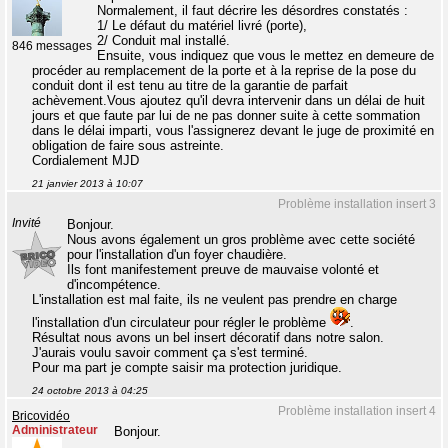
Normalement, il faut décrire les désordres constatés :
1/ Le défaut du matériel livré (porte),
2/ Conduit mal installé.
846 messages
Ensuite, vous indiquez que vous le mettez en demeure de
procéder au remplacement de la porte et à la reprise de la pose du
conduit dont il est tenu au titre de la garantie de parfait
achèvement.Vous ajoutez qu'il devra intervenir dans un délai de huit
jours et que faute par lui de ne pas donner suite à cette sommation
dans le délai imparti, vous l'assignerez devant le juge de proximité en
obligation de faire sous astreinte.
Cordialement MJD
21 janvier 2013 à 10:07
Problème installation insert 3
Invité
Bonjour.
Nous avons également un gros problème avec cette société
pour l'installation d'un foyer chaudière.
Ils font manifestement preuve de mauvaise volonté et
d'incompétence.
L'installation est mal faite, ils ne veulent pas prendre en charge
l'installation d'un circulateur pour régler le problème
.
Résultat nous avons un bel insert décoratif dans notre salon.
J'aurais voulu savoir comment ça s'est terminé.
Pour ma part je compte saisir ma protection juridique.
24 octobre 2013 à 04:25
Problème installation insert 4
Bricovidéo
Administrateur
Bonjour.