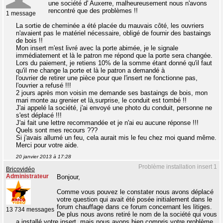
une société d' Auxerre, malheureusement nous n'avons
rencontré que des problèmes !!
1 message
La sortie de cheminée a été placée du mauvais côté, les ouvriers
n'avaient pas le matériel nécessaire, obligé de fournir des bastaings
de bois !!
Mon insert m'est livré avec la porte abimée, je le signale
immédiatement et là le patron me répond que la porte sera changée.
Lors du paiement, je retiens 10% de la somme étant donné qu'il faut
qu'il me change la porte et là le patron a demandé à
l'ouvrier de retirer une pièce pour que l'insert ne fonctionne pas,
l'ouvrier a refusé !!!
2 jours après mon voisin me demande ses bastaings de bois, mon
mari monte au grenier et là,surprise, le conduit est tombé !!
J'ai appelé la société, j'ai envoyé une photo du conduit, personne ne
s'est déplacé !!!
J'ai fait une lettre recommandée et je n'ai eu aucune réponse !!!
Quels sont mes recours ???
Si j'avais allumé un feu, cela aurait mis le feu chez moi quand même.
Merci pour votre aide.
20 janvier 2013 à 17:28
Problème installation insert 1
Bricovidéo
Administrateur
Bonjour,
Comme vous pouvez le constater nous avons déplacé
votre question qui avait été posée initialement dans le
forum chauffage dans ce forum concernant les litiges.
13 734 messages
De plus nous avons retiré le nom de la société qui vous
a installé votre insert, mais nous avons bien compris votre problème