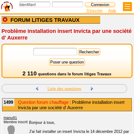
S'inscrire
Aide
FORUM LITIGES TRAVAUX
Problème installation insert Invicta par une société
d' Auxerre
2 110
questions dans le
forum litiges Travaux
Liste des questions
1499
Question forum chauffage :
Problème installation insert
Invicta par une société d' Auxerre
manu91
Membre inscrit
Bonjour à tous,
J'ai fait installer un insert Invicta le 14 décembre 2012 par