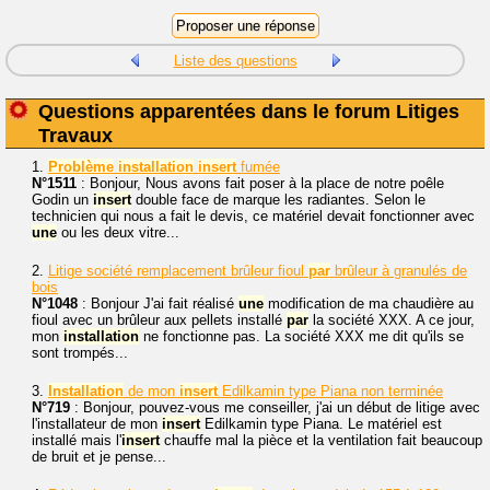
Liste des questions
Questions apparentées dans le forum Litiges
Travaux
1.
Problème
installation
insert
fumée
N°1511
: Bonjour, Nous avons fait poser à la place de notre poêle
Godin un
insert
double face de marque les radiantes. Selon le
technicien qui nous a fait le devis, ce matériel devait fonctionner avec
une
ou les deux vitre...
2.
Litige société remplacement brûleur fioul
par
brûleur à granulés de
bois
N°1048
: Bonjour J'ai fait réalisé
une
modification de ma chaudière au
fioul avec un brûleur aux pellets installé
par
la société XXX. A ce jour,
mon
installation
ne fonctionne pas. La société XXX me dit qu'ils se
sont trompés...
3.
Installation
de mon
insert
Edilkamin type Piana non terminée
N°719
: Bonjour, pouvez-vous me conseiller, j'ai un début de litige avec
l'installateur de mon
insert
Edilkamin type Piana. Le matériel est
installé mais l'
insert
chauffe mal la pièce et la ventilation fait beaucoup
de bruit et je pense...