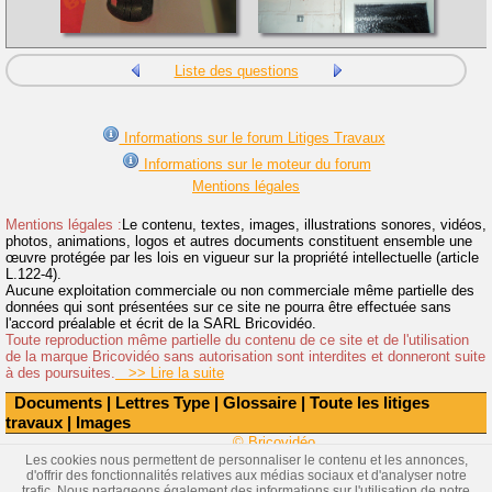
Liste des questions
Informations sur le forum Litiges Travaux
Informations sur le moteur du forum
Mentions légales
Mentions légales :
Le contenu, textes, images, illustrations sonores, vidéos,
photos, animations, logos et autres documents constituent ensemble une
œuvre protégée par les lois en vigueur sur la propriété intellectuelle (article
L.122-4).
Aucune exploitation commerciale ou non commerciale même partielle des
données qui sont présentées sur ce site ne pourra être effectuée sans
l'accord préalable et écrit de la SARL Bricovidéo.
Toute reproduction même partielle du contenu de ce site et de l'utilisation
de la marque Bricovidéo sans autorisation sont interdites et donneront suite
à des poursuites.
>> Lire la suite
Documents
|
Lettres Type
|
Glossaire
|
Toute les litiges
travaux
|
Images
© Bricovidéo
Les cookies nous permettent de personnaliser le contenu et les annonces,
d'offrir des fonctionnalités relatives aux médias sociaux et d'analyser notre
trafic. Nous partageons également des informations sur l'utilisation de notre