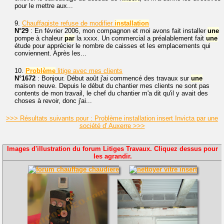
pour le mettre aux...
9.
Chauffagiste refuse de modifier
installation
N°29
: En février 2006, mon compagnon et moi avons fait installer
une
pompe à chaleur
par
la xxxx. Un commercial a préalablement fait
une
étude pour apprécier le nombre de caisses et les emplacements qui
conviennent. Après les...
10.
Problème
litige avec mes clients
N°1672
: Bonjour. Début août j'ai commencé des travaux sur
une
maison neuve. Depuis le début du chantier mes clients ne sont pas
contents de mon travail, le chef du chantier m'a dit qu'il y avait des
choses à revoir, donc j'ai...
>>> Résultats suivants pour : Problème installation insert Invicta par une
société d' Auxerre >>>
Images d'illustration du forum Litiges Travaux. Cliquez dessus pour
les agrandir.