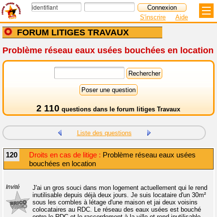
S'inscrire
Aide
FORUM LITIGES TRAVAUX
Problème réseau eaux usées bouchées en location
2 110
questions dans le
forum litiges Travaux
Liste des questions
120
Droits en cas de litige :
Problème réseau eaux usées
bouchées en location
Invité
J'ai un gros souci dans mon logement actuellement qui le rend
inutilisable depuis déjà deux jours. Je suis locataire d'un 30m²
sous les combles à létage d'une maison et jai deux voisins
colocataires au RDC. Le réseau des eaux usées est bouché
entre le RDC et le raccordement à la ville et rend inutilisable