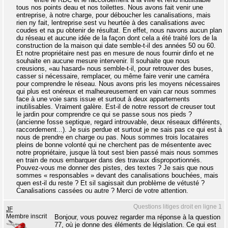
tous nos points deau et nos toilettes. Nous avons fait venir une
entreprise, à notre charge, pour déboucher les canalisations, mais
rien ny fait, lentreprise sest vu heurtée à des canalisations avec
coudes et na pu obtenir de résultat. En effet, nous navons aucun plan
du réseau et aucune idée de la façon dont cela a été traité lors de la
construction de la maison qui date semble-t-il des années 50 ou 60.
Et notre propriétaire nest pas en mesure de nous fournir dinfo et ne
souhaite en aucune mesure intervenir. Il souhaite que nous
creusions, «au hasard» nous semble-t-il, pour retrouver des buses,
casser si nécessaire, remplacer, ou même faire venir une caméra
pour comprendre le réseau. Nous avons pris les moyens nécessaires
qui plus est onéreux et malheureusement en vain car nous sommes
face à une voie sans issue et surtout à deux appartements
inutilisables. Vraiment galère. Est-il de notre ressort de creuser tout
le jardin pour comprendre ce qui se passe sous nos pieds ?
(ancienne fosse septique, regard introuvable, deux réseaux différents,
raccordement...). Je suis perdue et surtout je ne sais pas ce qui est à
nous de prendre en charge ou pas. Nous sommes trois locataires
pleins de bonne volonté qui ne cherchent pas de mésentente avec
notre propriétaire, jusque là tout sest bien passé mais nous sommes
en train de nous embarquer dans des travaux disproportionnés.
Pouvez-vous me donner des pistes, des textes ? Je sais que nous
sommes « responsables » devant des canalisations bouchées, mais
quen est-il du reste ? Et sil sagissait dun problème de vétusté ?
Canalisations cassées ou autre ? Merci de votre attention.
Questions litiges droit en ligne 1
JF
Membre inscrit
Bonjour, vous pouvez regarder ma réponse à la question
77, où je donne des éléments de législation. Ce qui est