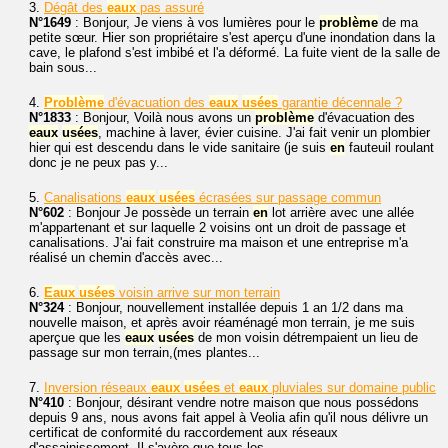
3.
Dégât des
eaux
pas assuré
N°1649
: Bonjour, Je viens à vos lumières pour le
problème
de ma
petite sœur. Hier son propriétaire s'est aperçu d'une inondation dans la
cave, le plafond s'est imbibé et l'a déformé. La fuite vient de la salle de
bain sous...
4.
Problème
d'évacuation des
eaux
usées
garantie décennale ?
N°1833
: Bonjour, Voilà nous avons un
problème
d'évacuation des
eaux
usées
, machine à laver, évier cuisine. J'ai fait venir un plombier
hier qui est descendu dans le vide sanitaire (je suis
en
fauteuil roulant
donc je ne peux pas y...
5.
Canalisations
eaux
usées
écrasées sur passage commun
N°602
: Bonjour Je possède un terrain
en
lot arrière avec une allée
m'appartenant et sur laquelle 2 voisins ont un droit de passage et
canalisations. J'ai fait construire ma maison et une entreprise m'a
réalisé un chemin d'accès avec...
6.
Eaux
usées
voisin arrive sur mon terrain
N°324
: Bonjour, nouvellement installée depuis 1 an 1/2 dans ma
nouvelle maison, et après avoir réaménagé mon terrain, je me suis
aperçue que les
eaux
usées
de mon voisin détrempaient un lieu de
passage sur mon terrain,(mes plantes...
7.
Inversion réseaux
eaux
usées
et
eaux
pluviales sur domaine public
N°410
: Bonjour, désirant vendre notre maison que nous possédons
depuis 9 ans, nous avons fait appel à Veolia afin qu'il nous délivre un
certificat de conformité du raccordement aux réseaux
d'assainissement. Il s'avère que tous les...