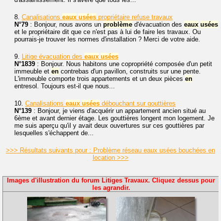
8.
Canalisations
eaux
usées
propriétaire refuse travaux
N°79
: Bonjour, nous avons un
problème
d'évacuation des
eaux
usées
et le propriétaire dit que ce n'est pas à lui de faire les travaux. Ou
pourrais-je trouver les normes d'installation ? Merci de votre aide.
9.
Litige évacuation des
eaux
usées
N°1839
: Bonjour. Nous habitons une copropriété composée d'un petit
immeuble et
en
contrebas d'un pavillon, construits sur une pente.
L'immeuble comporte trois appartements et un deux pièces
en
entresol. Toujours est-il que nous...
10.
Canalisations
eaux
usées
débouchant sur gouttières
N°139
: Bonjour, je viens d'acquérir un appartement ancien situé au
6ème et avant dernier étage. Les gouttières longent mon logement. Je
me suis aperçu qu'il y avait deux ouvertures sur ces gouttières par
lesquelles s'échappent de...
>>> Résultats suivants pour : Problème réseau eaux usées bouchées en
location >>>
Images d'illustration du forum Litiges Travaux. Cliquez dessus pour
les agrandir.