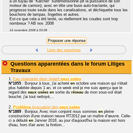
a un tuyau de "Karcher" surdimensionné (et la puissance de son
moteur de camion), avec en tête une buse auto-tractante, qui
progresse toute seule dans les canalisations, et déchiquette tous les
bouchons de tampax, lingettes et autres.
Est-ce que cela a été tenté, ou réellement les coudes sont trop
nombreux ? AB nov. 2008
14 novembre 2008 à 03:08
Liste des questions
Questions apparentées dans le forum Litiges
Travaux
1.
Eau stagnante dans regard
eaux
usées
N°1055
: Bonjour à tous, j'ai acheté
en
octobre une maison qui n'était
plus habitée depuis 1 an, et ce week end je me suis aperçu que le
regard des
eaux
usées
en
sortie du
réseau
de mon sous-sol était
bouché, j'ai tout nettoyé,...
2.
Problème
évacuation des
eaux
usées
N°1889
: Bonjour, Avec mon conjoint nous sommes
en
pleine
construction d'une maison neuve RT2012 par un maître d’œuvre. Celle-
ci a débuté
en
Janvier 2018, au jour d'aujourd'hui la maison est hors
d'eau, hors d'air avec la finition...