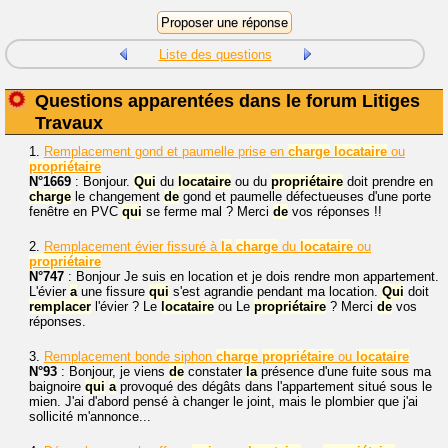
Liste des questions
Questions apparentées dans le forum Litiges
Travaux
1.
Remplacement gond et paumelle prise en
charge
locataire
ou
propriétaire
N°1669
: Bonjour.
Qui
du
locataire
ou du
propriétaire
doit prendre en
charge
le changement
de
gond et paumelle défectueuses d'une porte
fenêtre en PVC
qui
se ferme mal ? Merci
de
vos réponses !!
2.
Remplacement évier fissuré à
la
charge
du
locataire
ou
propriétaire
N°747
: Bonjour Je suis en location et je dois rendre mon appartement.
L'évier
a
une fissure
qui
s'est agrandie pendant ma location.
Qui
doit
remplacer
l'évier ? Le
locataire
ou Le
propriétaire
? Merci
de
vos
réponses.
3.
Remplacement bonde siphon
charge
propriétaire
ou
locataire
N°93
: Bonjour, je viens
de
constater
la
présence d'une fuite sous ma
baignoire
qui
a
provoqué des dégâts dans l'appartement situé sous le
mien. J'ai d'abord pensé à changer le joint, mais le plombier que j'ai
sollicité m'annonce...