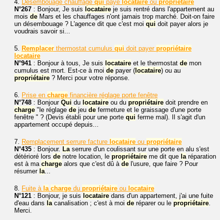
4.
Désembouage chauffage
qui
paye
locataire
ou
propriétaire
N°267
: Bonjour, Je suis
locataire
je suis rentré dans l'appartement au
mois
de
Mars et les chauffages n'ont jamais trop marché. Doit-on faire
un désembouage ? L'agence dit que c'est moi
qui
doit payer alors je
voudrais savoir si...
5.
Remplacer
thermostat cumulus
qui
doit payer
propriétaire
locataire
N°941
: Bonjour à tous, Je suis
locataire
et le thermostat
de
mon
cumulus est mort. Est-ce à moi
de
payer (
locataire
) ou au
propriétaire
? Merci pour votre réponse.
6.
Prise en
charge
financière réglage porte fenêtre
N°748
: Bonjour
Qui
du
locataire
ou du
propriétaire
doit prendre en
charge
"le réglage
de
jeu
de
fermeture et le graissage d'une porte
fenêtre " ? (Devis établi pour une porte
qui
ferme mal). Il s'agit d'un
appartement occupé depuis...
7.
Remplacement serrure facture
locataire
ou
propriétaire
N°435
: Bonjour.
La
serrure d'un coulissant sur une porte en alu s'est
détérioré lors
de
notre location, le
propriétaire
me dit que
la
réparation
est à ma
charge
alors que c'est dû à
de
l'usure, que faire ? Pour
résumer
la
...
8.
Fuite à
la
charge
du
propriétaire
ou
locataire
N°121
: Bonjour, je suis
locataire
dans d'un appartement, j'ai une fuite
d'eau dans
la
canalisation ; c'est à moi
de
réparer ou le
propriétaire
.
Merci.