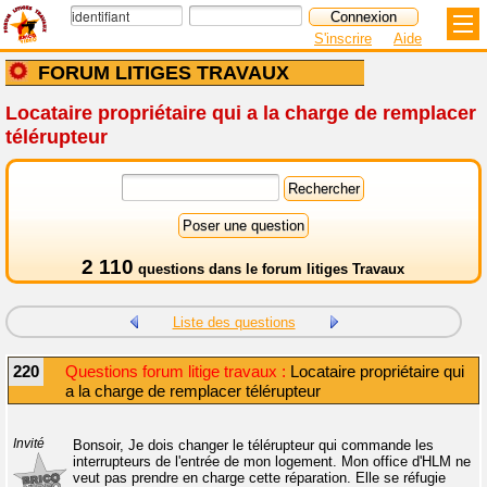
S'inscrire
Aide
FORUM LITIGES TRAVAUX
Locataire propriétaire qui a la charge de remplacer
télérupteur
2 110
questions dans le
forum litiges Travaux
Liste des questions
220
Questions forum litige travaux :
Locataire propriétaire qui
a la charge de remplacer télérupteur
Invité
Bonsoir, Je dois changer le télérupteur qui commande les
interrupteurs de l'entrée de mon logement. Mon office d'HLM ne
veut pas prendre en charge cette réparation. Elle se réfugie