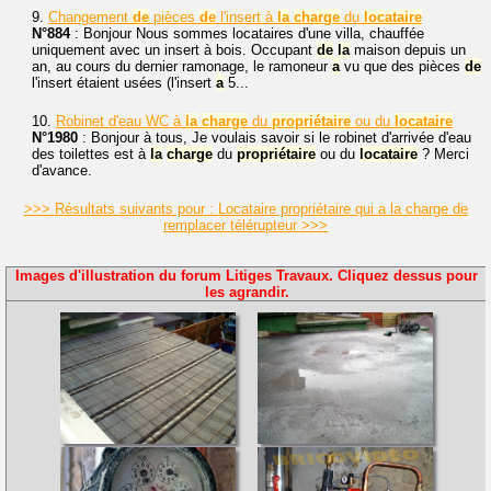
9.
Changement
de
pièces
de
l'insert à
la
charge
du
locataire
N°884
: Bonjour Nous sommes locataires d'une villa, chauffée
uniquement avec un insert à bois. Occupant
de
la
maison depuis un
an, au cours du dernier ramonage, le ramoneur
a
vu que des pièces
de
l'insert étaient usées (l'insert
a
5...
10.
Robinet d'eau WC à
la
charge
du
propriétaire
ou du
locataire
N°1980
: Bonjour à tous, Je voulais savoir si le robinet d'arrivée d'eau
des toilettes est à
la
charge
du
propriétaire
ou du
locataire
? Merci
d'avance.
>>> Résultats suivants pour : Locataire propriétaire qui a la charge de
remplacer télérupteur >>>
Images d'illustration du forum Litiges Travaux. Cliquez dessus pour
les agrandir.