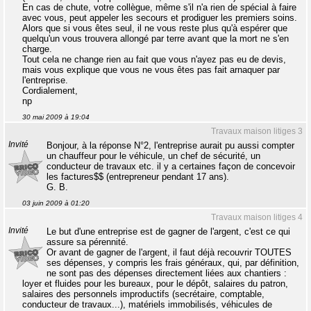
En cas de chute, votre collègue, même s'il n'a rien de spécial à faire
avec vous, peut appeler les secours et prodiguer les premiers soins.
Alors que si vous êtes seul, il ne vous reste plus qu'à espérer que
quelqu'un vous trouvera allongé par terre avant que la mort ne s'en
charge.
Tout cela ne change rien au fait que vous n'ayez pas eu de devis,
mais vous explique que vous ne vous êtes pas fait arnaquer par
l'entreprise.
Cordialement,
np
30 mai 2009 à 19:04
Travaux maison litiges 3
Invité
Bonjour, à la réponse N°2, l'entreprise aurait pu aussi compter
un chauffeur pour le véhicule, un chef de sécurité, un
conducteur de travaux etc. il y a certaines façon de concevoir
les factures$$ (entrepreneur pendant 17 ans).
G. B.
03 juin 2009 à 01:20
Travaux maison litiges 4
Invité
Le but d'une entreprise est de gagner de l'argent, c'est ce qui
assure sa pérennité.
Or avant de gagner de l'argent, il faut déjà recouvrir TOUTES
ses dépenses, y compris les frais généraux, qui, par définition,
ne sont pas des dépenses directement liées aux chantiers :
loyer et fluides pour les bureaux, pour le dépôt, salaires du patron,
salaires des personnels improductifs (secrétaire, comptable,
conducteur de travaux...), matériels immobilisés, véhicules de