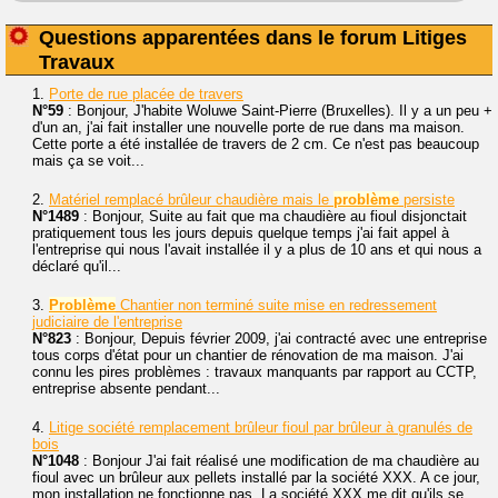
Questions apparentées dans le forum Litiges
Travaux
1.
Porte de rue placée de travers
N°59
: Bonjour, J'habite Woluwe Saint-Pierre (Bruxelles). Il y a un peu +
d'un an, j'ai fait installer une nouvelle porte de rue dans ma maison.
Cette porte a été installée de travers de 2 cm. Ce n'est pas beaucoup
mais ça se voit...
2.
Matériel remplacé brûleur chaudière mais le
problème
persiste
N°1489
: Bonjour, Suite au fait que ma chaudière au fioul disjonctait
pratiquement tous les jours depuis quelque temps j'ai fait appel à
l'entreprise qui nous l'avait installée il y a plus de 10 ans et qui nous a
déclaré qu'il...
3.
Problème
Chantier non terminé suite mise en redressement
judiciaire de l'entreprise
N°823
: Bonjour, Depuis février 2009, j'ai contracté avec une entreprise
tous corps d'état pour un chantier de rénovation de ma maison. J'ai
connu les pires problèmes : travaux manquants par rapport au CCTP,
entreprise absente pendant...
4.
Litige société remplacement brûleur fioul par brûleur à granulés de
bois
N°1048
: Bonjour J'ai fait réalisé une modification de ma chaudière au
fioul avec un brûleur aux pellets installé par la société XXX. A ce jour,
mon installation ne fonctionne pas. La société XXX me dit qu'ils se