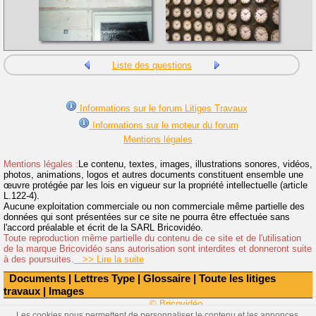
Liste des questions
Informations sur le forum Litiges Travaux
Informations sur le moteur du forum
Mentions légales
Mentions légales :
Le contenu, textes, images, illustrations sonores, vidéos,
photos, animations, logos et autres documents constituent ensemble une
œuvre protégée par les lois en vigueur sur la propriété intellectuelle (article
L.122-4).
Aucune exploitation commerciale ou non commerciale même partielle des
données qui sont présentées sur ce site ne pourra être effectuée sans
l'accord préalable et écrit de la SARL Bricovidéo.
Toute reproduction même partielle du contenu de ce site et de l'utilisation
de la marque Bricovidéo sans autorisation sont interdites et donneront suite
à des poursuites.
>> Lire la suite
Documents
|
Lettres Type
|
Glossaire
|
Toute les litiges
travaux
|
Images
© Bricovidéo
Les cookies nous permettent de personnaliser le contenu et les annonces,