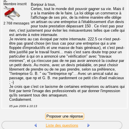
JF
Membre inscrit
Bonjour à tous,
Certes, tout le monde doit pouvoir gagner sa vie. Mais il
y a la manière de le faire. La loi oblige un commerce à
l'affichage de ses prix, de la même manière elle oblige
un artisan ou une entreprise à l'établissement d'un devis
2 768 messages
pour toute prestation dépassant 150 . Ce n'est pas pour
rien, c'est justement pour éviter les mésaventures telles que celle qui
est arrivée à notre internaute.
Je reviens au cas évoqué par notre internaute. 222.5 ce n'est peut-
être pas grand chose (en tous cas pour une entreprise qui a une
floppée d'improductifs et une masse de frais généraux), et c'est peut-
être justifié par le travail fourni... mais c'est sans doute trop pour un
particulier à qui on a annoncé une "vérification" avec "travaux
minimes", et ça n'excuse pas de ne pas avoir annoncé la couleur par
un petit devis. Au moins, avec un devis préalable, on peut choisir
librement de prendre ou de ne pas prendre, selon sa préférence,
"l'entreprise G. B. " ou "l'entreprise np"... Avec un amical salut au
passage, que np et G. B. me pardonnent ce petit clin d'oeil malicieux
; -)
Je crois que c'est ce laxisme de certaines entreprises ou artisans qui
finit par ternir l'image des professionnels et par donner l'impression
qu'ils seraient tous des arnaqueurs.
Cordialement.
05 juin 2009 à 10:13
Liste des questions