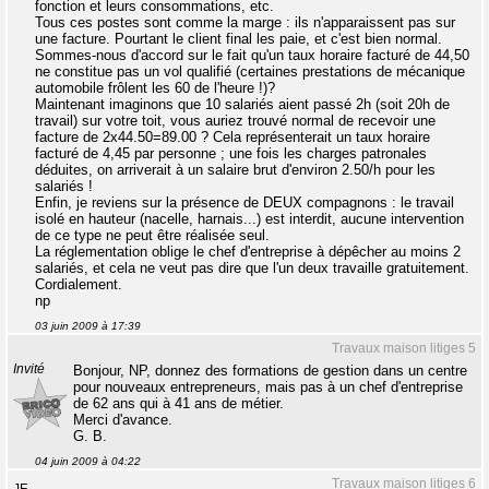
fonction et leurs consommations, etc.
Tous ces postes sont comme la marge : ils n'apparaissent pas sur
une facture. Pourtant le client final les paie, et c'est bien normal.
Sommes-nous d'accord sur le fait qu'un taux horaire facturé de 44,50
ne constitue pas un vol qualifié (certaines prestations de mécanique
automobile frôlent les 60 de l'heure !)?
Maintenant imaginons que 10 salariés aient passé 2h (soit 20h de
travail) sur votre toit, vous auriez trouvé normal de recevoir une
facture de 2x44.50=89.00 ? Cela représenterait un taux horaire
facturé de 4,45 par personne ; une fois les charges patronales
déduites, on arriverait à un salaire brut d'environ 2.50/h pour les
salariés !
Enfin, je reviens sur la présence de DEUX compagnons : le travail
isolé en hauteur (nacelle, harnais...) est interdit, aucune intervention
de ce type ne peut être réalisée seul.
La réglementation oblige le chef d'entreprise à dépêcher au moins 2
salariés, et cela ne veut pas dire que l'un deux travaille gratuitement.
Cordialement.
np
03 juin 2009 à 17:39
Travaux maison litiges 5
Invité
Bonjour, NP, donnez des formations de gestion dans un centre
pour nouveaux entrepreneurs, mais pas à un chef d'entreprise
de 62 ans qui à 41 ans de métier.
Merci d'avance.
G. B.
04 juin 2009 à 04:22
Travaux maison litiges 6