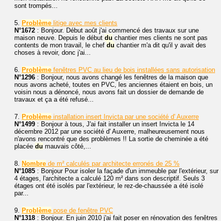
sont trompés...
5.
Problème
litige avec mes clients
N°1672
: Bonjour. Début août j'ai commencé des travaux sur une
maison neuve. Depuis le début
du
chantier mes clients ne sont pas
contents de mon travail, le chef
du
chantier m'a dit qu'il y avait des
choses à revoir, donc j'ai...
6.
Problème
fenêtres PVC au lieu de bois installées sans autorisation
N°1296
: Bonjour, nous avons changé les fenêtres de la maison que
nous avons acheté, toutes en PVC, les anciennes étaient en bois, un
voisin nous a dénoncé, nous avons fait un dossier de demande de
travaux et ça a été refusé...
7.
Problème
installation insert Invicta par une société d' Auxerre
N°1499
: Bonjour à tous, J'ai fait installer un insert Invicta le 14
décembre 2012 par une société d' Auxerre, malheureusement nous
n'avons rencontré que des problèmes !! La sortie de cheminée a été
placée
du
mauvais côté,...
8.
Nombre
de m² calculés par architecte erronés de 25 %
N°1085
: Bonjour Pour isoler la façade d'un immeuble par l'extérieur, sur
4 étages, l'architecte a calculé 120 m² dans son descriptif. Seuls 3
étages ont été isolés par l'extérieur, le rez-de-chaussée a été isolé
par...
9.
Problème
pose de fenêtre PVC
N°1318
: Bonjour. En juin 2010 j'ai fait poser en rénovation des fenêtres