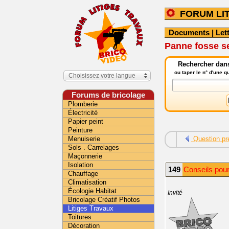
FORUM LI
Documents
|
Let
Panne fosse s
Rechercher dans 
ou taper le n° d'une 
Choisissez votre langue
Forums de bricolage
Plomberie
Électricité
Papier peint
Peinture
Menuiserie
Question pr
Sols . Carrelages
Maçonnerie
Isolation
149
Conseils pour 
Chauffage
Climatisation
Écologie Habitat
Invité
Bricolage Créatif Photos
Litiges Travaux
Toitures
Décoration