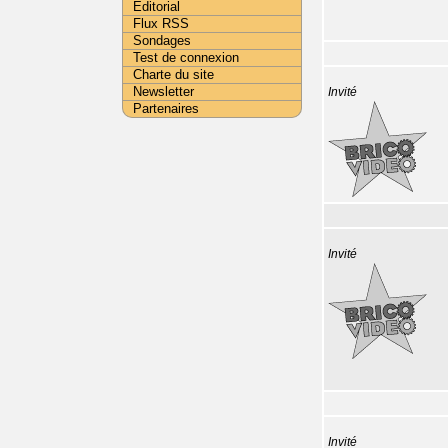
Editorial
Flux RSS
Sondages
Test de connexion
Charte du site
Newsletter
Invité
Partenaires
Invité
Invité