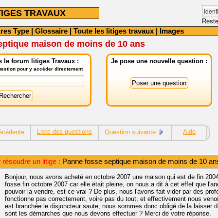
TIGES TRAVAUX
Reste
tres Type
|
Glossaire
|
Toute les litiges travaux
|
Images
eptique maison de moins de 10 ans
le forum litiges Travaux :
Je pose une nouvelle question :
question pour y accéder directement
Liste des questions
Aide
écédente
Question suivante
résoudre un litige :
Panne fosse septique maison de moins de 10 an
Bonjour, nous avons acheté en octobre 2007 une maison qui est de fin 2004
fosse fin octobre 2007 car elle était pleine, on nous a dit à cet effet que l'an
pouvoir la vendre, est-ce vrai ? De plus, nous l'avons fait vider par des prof
fonctionne pas correctement, voire pas du tout, et effectivement nous venon
est branchée le disjoncteur saute, nous sommes donc obligé de la laisser dé
sont les démarches que nous devons effectuer ? Merci de votre réponse.