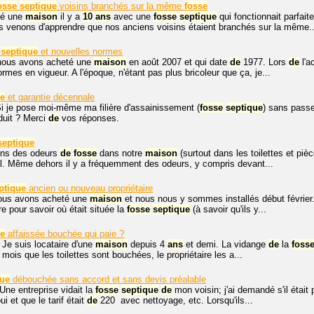
osse
septique
voisins branchés sur la même
fosse
té une
maison
il y a
10
ans
avec une
fosse
septique
qui fonctionnait parfai
s venons d'apprendre que nos anciens voisins étaient branchés sur la même..
septique
et nouvelles normes
 nous avons acheté une
maison
en août 2007 et qui date
de
1977. Lors
de
l'a
ormes en vigueur. A l'époque, n'étant pas plus bricoleur que ça, je...
ue
et garantie décennale
i je pose moi-même ma filière d'assainissement (
fosse
septique
) sans passe
duit ? Merci
de
vos réponses.
septique
ns des odeurs
de
fosse
dans notre
maison
(surtout dans les toilettes et pièc
al. Même dehors il y a fréquemment des odeurs, y compris devant...
ptique
ancien ou nouveau propriétaire
nous avons acheté une
maison
et nous nous y sommes installés début février
ire pour savoir où était située la
fosse
septique
(à savoir qu'ils y...
ue
affaissée bouchée qui paie ?
 Je suis locataire d'une
maison
depuis 4
ans
et demi. La vidange
de
la
foss
mois que les toilettes sont bouchées, le propriétaire les a...
que
débouchée sans accord et sans devis préalable
Une entreprise vidait la
fosse
septique
de
mon voisin; j'ai demandé s'il était
ui et que le tarif était
de
220  avec nettoyage, etc. Lorsqu'ils...