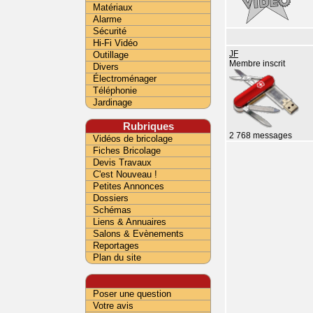
Matériaux
Alarme
Sécurité
Hi-Fi Vidéo
Outillage
JF
Membre inscrit
Divers
Électroménager
Téléphonie
Jardinage
Rubriques
2 768 messages
Vidéos de bricolage
Fiches Bricolage
Devis Travaux
C'est Nouveau !
Petites Annonces
Dossiers
Schémas
Liens & Annuaires
Salons & Evènements
Reportages
Plan du site
Poser une question
Votre avis