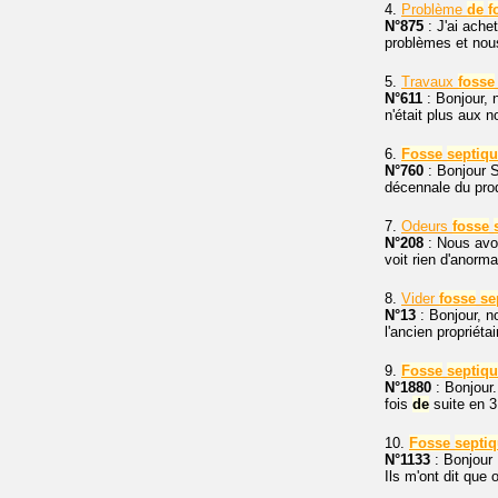
4.
Problème
de
f
N°875
: J'ai ache
problèmes et nou
5.
Travaux
fosse
N°611
: Bonjour,
n'était plus aux n
6.
Fosse
septiq
N°760
: Bonjour S
décennale du pro
7.
Odeurs
fosse
N°208
: Nous avo
voit rien d'anorm
8.
Vider
fosse
se
N°13
: Bonjour, 
l'ancien propriéta
9.
Fosse
septiq
N°1880
: Bonjour.
fois
de
suite en 3 
10.
Fosse
septi
N°1133
: Bonjour 
Ils m'ont dit que o