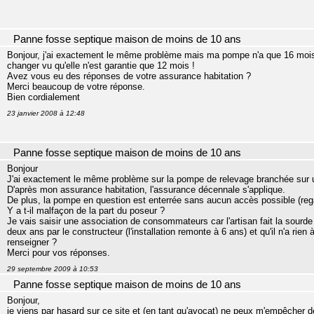
Panne fosse septique maison de moins de 10 ans
Bonjour, j'ai exactement le même problème mais ma pompe n'a que 16 mois. L
changer vu qu'elle n'est garantie que 12 mois !
Avez vous eu des réponses de votre assurance habitation ?
Merci beaucoup de votre réponse.
Bien cordialement
23 janvier 2008 à 12:48
Panne fosse septique maison de moins de 10 ans
Bonjour
J'ai exactement le même problème sur la pompe de relevage branchée sur 
D'après mon assurance habitation, l'assurance décennale s'applique.
De plus, la pompe en question est enterrée sans aucun accès possible (rega
Y a t-il malfaçon de la part du poseur ?
Je vais saisir une association de consommateurs car l'artisan fait la sourde 
deux ans par le constructeur (l'installation remonte à 6 ans) et qu'il n'a rie
renseigner ?
Merci pour vos réponses.
29 septembre 2009 à 10:53
Panne fosse septique maison de moins de 10 ans
Bonjour,
je viens par hasard sur ce site et (en tant qu'avocat) ne peux m'empêcher 