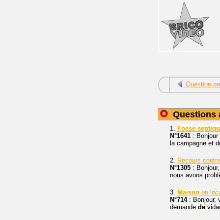
Question pr
Questions 
1.
Fosse
septiq
N°1641
: Bonjour
la campagne et de
2.
Recours contre
N°1305
: Bonjour
nous avons problè
3.
Maison
en loc
N°714
: Bonjour, 
demande
de
vida