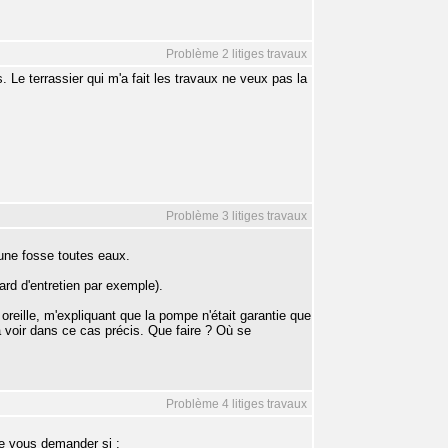
Problème 2 litiges travaux
e terrassier qui m'a fait les travaux ne veux pas la
Problème 3 litiges travaux
une fosse toutes eaux.
rd d'entretien par exemple).
oreille, m'expliquant que la pompe n'était garantie que
n à voir dans ce cas précis. Que faire ? Où se
Problème 4 litiges travaux
de vous demander si :