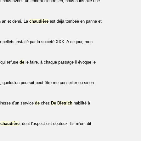
i nous avons un contrat d'entretien, nous a installé une
n an et demi. La
chaudière
est déjà tombée en panne et
 pellets installé par la société XXX. A ce jour, mon
 qui refuse
de
le faire, à chaque passage il évoque le
 quelqu'un pourrait peut être me conseiller ou sinon
dresse d'un service
de
chez
De
Dietrich
habilité à
a
chaudière
, dont l'aspect est douteux. Ils m'ont dit