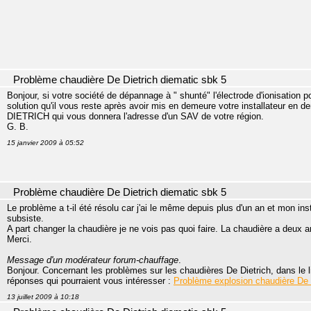
Problème chaudière De Dietrich diematic sbk 5
Bonjour, si votre société de dépannage à " shunté" l'électrode d'ionisation p
solution qu'il vous reste après avoir mis en demeure votre installateur en 
DIETRICH qui vous donnera l'adresse d'un SAV de votre région.
G. B.
15 janvier 2009 à 05:52
Problème chaudière De Dietrich diematic sbk 5
Le problème a t-il été résolu car j'ai le même depuis plus d'un an et mon ins
subsiste.
A part changer la chaudière je ne vois pas quoi faire. La chaudière a deux an
Merci.
Message d'un modérateur forum-chauffage
.
Bonjour. Concernant les problèmes sur les chaudières De Dietrich, dans le
réponses qui pourraient vous intéresser :
Problème explosion chaudière De 
13 juillet 2009 à 10:18