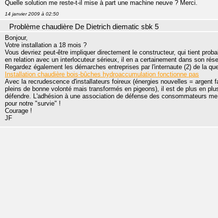
Quelle solution me reste-t-il mise à part une machine neuve ? Merci.
14 janvier 2009 à 02:50
Problème chaudière De Dietrich diematic sbk 5
Bonjour,
Votre installation a 18 mois ?
Vous devriez peut-être impliquer directement le constructeur, qui tient pro
en relation avec un interlocuteur sérieux, il en a certainement dans son rés
Regardez également les démarches entreprises par l'internaute (2) de la que
Installation chaudière bois-bûches hydroaccumulation fonctionne pas
Avec la recrudescence d'installateurs foireux (énergies nouvelles = argen
pleins de bonne volonté mais transformés en pigeons), il est de plus en plu
défendre. L'adhésion à une association de défense des consommateurs me 
pour notre "survie" !
Courage !
JF