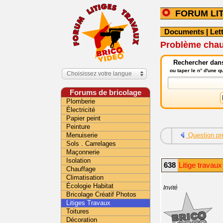
FORUM LI
Documents
|
Let
Problème chaud
Rechercher dans 
ou taper le n° d'une 
Choisissez votre langue
Forums de bricolage
Plomberie
Électricité
Papier peint
Peinture
Menuiserie
Question pr
Sols . Carrelages
Maçonnerie
Isolation
638
Litige travaux
Chauffage
Climatisation
Écologie Habitat
Invité
Bricolage Créatif Photos
Litiges Travaux
Toitures
Décoration