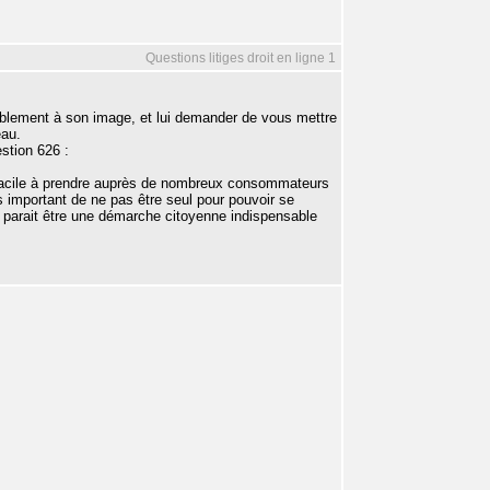
Questions litiges droit en ligne 1
bablement à son image, et lui demander de vous mettre
eau.
stion 626 :
t facile à prendre auprès de nombreux consommateurs
s important de ne pas être seul pour pouvoir se
parait être une démarche citoyenne indispensable