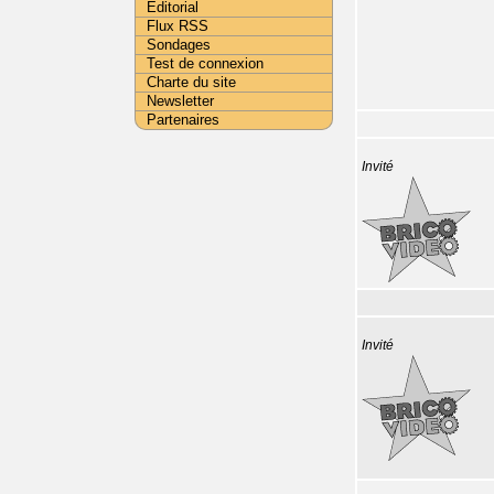
Editorial
Flux RSS
Sondages
Test de connexion
Charte du site
Newsletter
Partenaires
Invité
Invité