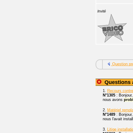
Invité
Question pr
Questions 
1.
Recours contre
N°1305
: Bonjour
nous avons
prob
2.
Matériel rempl
N°1489
: Bonjour,
nous l'avait instal
3.
Litige installat