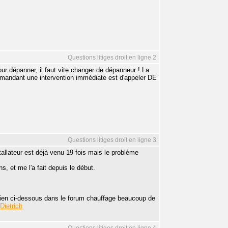
Questions litiges droit en ligne 2
our dépanner, il faut vite changer de dépanneur ! La
demandant une intervention immédiate est d'appeler DE
Questions litiges droit en ligne 3
tallateur est déjà venu 19 fois mais le problème
s, et me l'a fait depuis le début.
 lien ci-dessous dans le forum chauffage beaucoup de
Dietrich