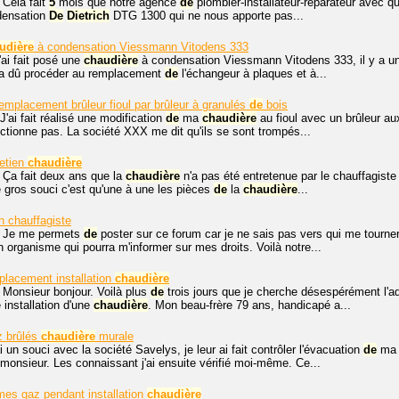
 Cela fait
5
mois que notre agence
de
plombier-installateur-réparateur avec qu
densation
De
Dietrich
DTG 1300 qui ne nous apporte pas...
udière
à condensation Viessmann Vitodens 333
'ai fait posé une
chaudière
à condensation Viessmann Vitodens 333, il y a u
r a dû procéder au remplacement
de
l'échangeur à plaques et à...
remplacement brûleur fioul par brûleur à granulés
de
bois
J'ai fait réalisé une modification
de
ma
chaudière
au fioul avec un brûleur aux
onctionne pas. La société XXX me dit qu'ils se sont trompés...
etien
chaudière
 Ça fait deux ans que la
chaudière
n'a pas été entretenue par le chauffagiste
e gros souci c'est qu'une à une les pièces
de
la
chaudière
...
n chauffagiste
, Je me permets
de
poster sur ce forum car je ne sais pas vers qui me tourner,
 organisme qui pourra m'informer sur mes droits. Voilà notre...
lacement installation
chaudière
Monsieur bonjour. Voilà plus
de
trois jours que je cherche désespérément l'a
 installation d'une
chaudière
. Mon beau-frère 79 ans, handicapé a...
z brûlés
chaudière
murale
ai un souci avec la société Savelys, je leur ai fait contrôler l'évacuation
de
m
monsieur. Les connaissant j'ai ensuite vérifié moi-même. Ce...
es gaz pendant installation
chaudière