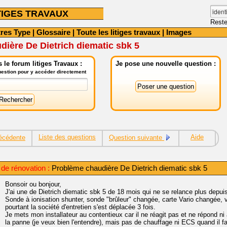
TIGES TRAVAUX
Reste
tres Type
|
Glossaire
|
Toute les litiges travaux
|
Images
ière De Dietrich diematic sbk 5
le forum litiges Travaux :
Je pose une nouvelle question :
question pour y accéder directement
Liste des questions
Aide
écédente
Question suivante
 de rénovation :
Problème chaudière De Dietrich diematic sbk 5
Bonsoir ou bonjour,
J'ai une de Dietrich diematic sbk 5 de 18 mois qui ne se relance plus depuis
Sonde à ionisation shunter, sonde "brûleur" changée, carte Vario changée, 
pourtant la société d'entretien s'est déplacée 3 fois.
Je mets mon installateur au contentieux car il ne réagit pas et ne répond n
la panne (je veux bien l'entendre), mais pas de chauffage ni ECS quand il fai