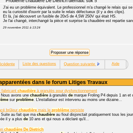
Problème chaudière De Dietrich diematic sbk 5
J'ai eu un problème équivalent. Le professionnel m'a changé le relais qui se t
eu la curiosité d'ouvrir par la suite le relais défectueux (il y a des clips).
Et là, j'ai découvert un fusible de 20x5 de 4,5W 250V qui était HS.
Je l'ai changé, interchangé la pièce et surprise la chaudière est repartie san
29 novembre 2011 à 13:24
Liste des questions
Aide
écédente
Question suivante
apparentées dans le forum Litiges Travaux
 fabricant
chaudière
à granulés pour dysfonctionnement
, Nous avons une
chaudière
à granulés
de
marque Froling P4 depuis 1 an et 
lème
sur
problème
. L'installateur est intervenu au moins une dizaine...
acé brûleur
chaudière
mais le
problème
persiste
 Suite au fait que ma
chaudière
au fioul disjonctait pratiquement tous les jour
lée il y a plus
de
10 ans et qui nous a déclaré qu'il...
ion
chaudière
De
Dietrich