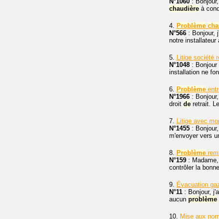
N°1060
: Bonjour,
chaudière
à con
4.
Problème
cha
N°566
: Bonjour, j
notre installateu
5.
Litige société 
N°1048
: Bonjour 
installation ne f
6.
Problème
entr
N°1966
: Bonjour,
droit
de
retrait. L
7.
Litige avec mo
N°1455
: Bonjour
m'envoyer vers un
8.
Problème
remp
N°159
: Madame, 
contrôler la bonne
9.
Évacuation ga
N°11
: Bonjour, j'
aucun
problème
10.
Mise aux norm