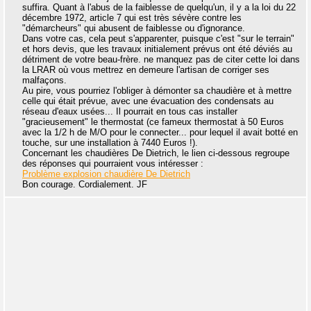
suffira. Quant à l'abus de la faiblesse de quelqu'un, il y a la loi du 22
décembre 1972, article 7 qui est très sévère contre les
"démarcheurs" qui abusent de faiblesse ou d'ignorance.
Dans votre cas, cela peut s'apparenter, puisque c'est "sur le terrain"
et hors devis, que les travaux initialement prévus ont été déviés au
détriment de votre beau-frère. ne manquez pas de citer cette loi dans
la LRAR où vous mettrez en demeure l'artisan de corriger ses
malfaçons.
Au pire, vous pourriez l'obliger à démonter sa chaudière et à mettre
celle qui était prévue, avec une évacuation des condensats au
réseau d'eaux usées... Il pourrait en tous cas installer
"gracieusement" le thermostat (ce fameux thermostat à 50 Euros
avec la 1/2 h de M/O pour le connecter... pour lequel il avait botté en
touche, sur une installation à 7440 Euros !).
Concernant les chaudières De Dietrich, le lien ci-dessous regroupe
des réponses qui pourraient vous intéresser :
Problème explosion chaudière De Dietrich
Bon courage. Cordialement. JF