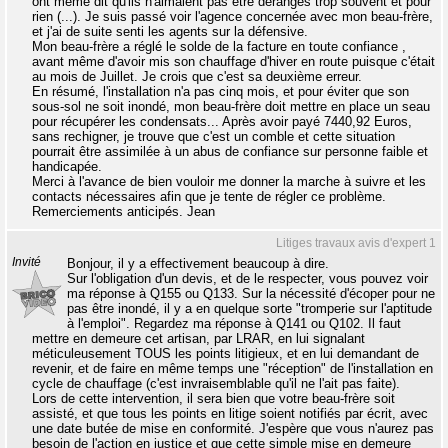
ont même dit qu'ils n'aimaient pas être dérangés trop souvent et pour
rien (...). Je suis passé voir l'agence concernée avec mon beau-frère,
et j'ai de suite senti les agents sur la défensive.
Mon beau-frère a réglé le solde de la facture en toute confiance ,
avant même d'avoir mis son chauffage d'hiver en route puisque c'était
au mois de Juillet. Je crois que c'est sa deuxième erreur.
En résumé, l'installation n'a pas cinq mois, et pour éviter que son
sous-sol ne soit inondé, mon beau-frère doit mettre en place un seau
pour récupérer les condensats... Après avoir payé 7440,92 Euros,
sans rechigner, je trouve que c'est un comble et cette situation
pourrait être assimilée à un abus de confiance sur personne faible et
handicapée.
Merci à l'avance de bien vouloir me donner la marche à suivre et les
contacts nécessaires afin que je tente de régler ce problème.
Remerciements anticipés. Jean
Litiges travaux avis d'expert 1
Invité
Bonjour, il y a effectivement beaucoup à dire.
Sur l'obligation d'un devis, et de le respecter, vous pouvez voir
ma réponse à Q155 ou Q133. Sur la nécessité d'écoper pour ne
pas être inondé, il y a en quelque sorte "tromperie sur l'aptitude
à l'emploi". Regardez ma réponse à Q141 ou Q102. Il faut
mettre en demeure cet artisan, par LRAR, en lui signalant
méticuleusement TOUS les points litigieux, et en lui demandant de
revenir, et de faire en même temps une "réception" de l'installation en
cycle de chauffage (c'est invraisemblable qu'il ne l'ait pas faite).
Lors de cette intervention, il sera bien que votre beau-frère soit
assisté, et que tous les points en litige soient notifiés par écrit, avec
une date butée de mise en conformité. J'espère que vous n'aurez pas
besoin de l'action en justice et que cette simple mise en demeure