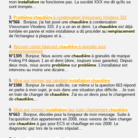
mon
installation
ne fonctionne pas. La société XXX me dit qu'ils se
sont trompés...
3.
Problème
chaudière
à condensation Viessmann Vitodens 333
N°566
: Bonjour, j'ai fait posé une
chaudière
à condensation
Viessmann Vitodens 333, il y a un an et demi. La
chaudière
est déjà
tombée en panne et notre installateur a dû procéder au
remplacement
de l'échangeur à plaques et à...
4.
Recours contre fabricant
chaudière
à granulés pour
dysfonctionnement
N°1305
: Bonjour, Nous avons une
chaudière
à granulés de marque
Froling P4 depuis 1 an et demi (donc, toujours sous garantie). Depuis
deux mois, nous avons
problème
sur
problème
. L'installateur est
intervenu au moins une dizaine...
5.
Mise aux normes gaz pendant
installation
chaudière
N°1588
: Bonjour Je vous sollicite, car même si la question 663 répond
en partie à mon sujet, je suis dans une situation plus difficile... Je suis
en train de changer de
chaudière
. J'ai eu un devis pour le changement
de
chaudière
,...
6.
Mise aux normes
installation
gaz suite changement
chaudière
N°663
: Bonjour, désolée pour la longueur de mon message. Suite à
l'acquisition d'un appartement en 2008, nous venons de faire changer
une
chaudière
à gaz pour ECS et chauffage en nov 2008. Le
diagnostic gaz lors de la vente stipulait...