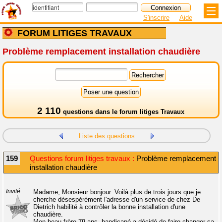
S'inscrire
Aide
FORUM LITIGES TRAVAUX
Problème remplacement installation chaudière
2 110
questions dans le
forum litiges Travaux
Liste des questions
159
Questions forum litiges travaux :
Problème remplacement
installation chaudière
Invité
Madame, Monsieur bonjour. Voilà plus de trois jours que je
cherche désespérément l'adresse d'un service de chez De
Dietrich habilité à contrôler la bonne installation d'une
chaudière.
Mon beau-frère 79 ans, handicapé a décidé de faire changer sa