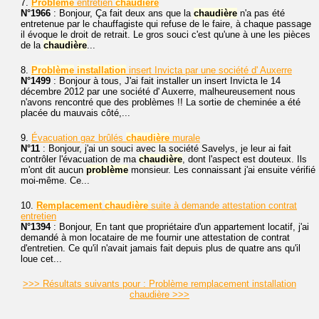
7.
Problème
entretien
chaudière
N°1966
: Bonjour, Ça fait deux ans que la
chaudière
n'a pas été
entretenue par le chauffagiste qui refuse de le faire, à chaque passage
il évoque le droit de retrait. Le gros souci c'est qu'une à une les pièces
de la
chaudière
...
8.
Problème
installation
insert Invicta par une société d' Auxerre
N°1499
: Bonjour à tous, J'ai fait installer un insert Invicta le 14
décembre 2012 par une société d' Auxerre, malheureusement nous
n'avons rencontré que des problèmes !! La sortie de cheminée a été
placée du mauvais côté,...
9.
Évacuation gaz brûlés
chaudière
murale
N°11
: Bonjour, j'ai un souci avec la société Savelys, je leur ai fait
contrôler l'évacuation de ma
chaudière
, dont l'aspect est douteux. Ils
m'ont dit aucun
problème
monsieur. Les connaissant j'ai ensuite vérifié
moi-même. Ce...
10.
Remplacement
chaudière
suite à demande attestation contrat
entretien
N°1394
: Bonjour, En tant que propriétaire d'un appartement locatif, j'ai
demandé à mon locataire de me fournir une attestation de contrat
d'entretien. Ce qu'il n'avait jamais fait depuis plus de quatre ans qu'il
loue cet...
>>> Résultats suivants pour : Problème remplacement installation
chaudière >>>