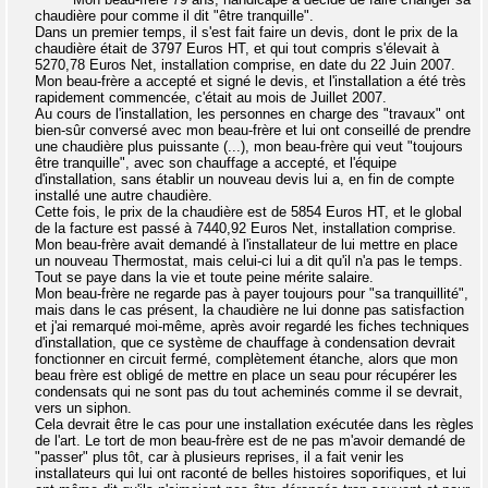
chaudière pour comme il dit "être tranquille".
Dans un premier temps, il s'est fait faire un devis, dont le prix de la
chaudière était de 3797 Euros HT, et qui tout compris s'élevait à
5270,78 Euros Net, installation comprise, en date du 22 Juin 2007.
Mon beau-frère a accepté et signé le devis, et l'installation a été très
rapidement commencée, c'était au mois de Juillet 2007.
Au cours de l'installation, les personnes en charge des "travaux" ont
bien-sûr conversé avec mon beau-frère et lui ont conseillé de prendre
une chaudière plus puissante (...), mon beau-frère qui veut "toujours
être tranquille", avec son chauffage a accepté, et l'équipe
d'installation, sans établir un nouveau devis lui a, en fin de compte
installé une autre chaudière.
Cette fois, le prix de la chaudière est de 5854 Euros HT, et le global
de la facture est passé à 7440,92 Euros Net, installation comprise.
Mon beau-frère avait demandé à l'installateur de lui mettre en place
un nouveau Thermostat, mais celui-ci lui a dit qu'il n'a pas le temps.
Tout se paye dans la vie et toute peine mérite salaire.
Mon beau-frère ne regarde pas à payer toujours pour "sa tranquillité",
mais dans le cas présent, la chaudière ne lui donne pas satisfaction
et j'ai remarqué moi-même, après avoir regardé les fiches techniques
d'installation, que ce système de chauffage à condensation devrait
fonctionner en circuit fermé, complètement étanche, alors que mon
beau frère est obligé de mettre en place un seau pour récupérer les
condensats qui ne sont pas du tout acheminés comme il se devrait,
vers un siphon.
Cela devrait être le cas pour une installation exécutée dans les règles
de l'art. Le tort de mon beau-frère est de ne pas m'avoir demandé de
"passer" plus tôt, car à plusieurs reprises, il a fait venir les
installateurs qui lui ont raconté de belles histoires soporifiques, et lui