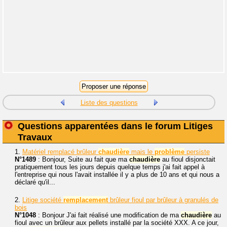
Liste des questions
Questions apparentées dans le forum Litiges
Travaux
1.
Matériel remplacé brûleur
chaudière
mais le
problème
persiste
N°1489
: Bonjour, Suite au fait que ma
chaudière
au fioul disjonctait
pratiquement tous les jours depuis quelque temps j'ai fait appel à
l'entreprise qui nous l'avait installée il y a plus de 10 ans et qui nous a
déclaré qu'il...
2.
Litige société
remplacement
brûleur fioul par brûleur à granulés de
bois
N°1048
: Bonjour J'ai fait réalisé une modification de ma
chaudière
au
fioul avec un brûleur aux pellets installé par la société XXX. A ce jour,